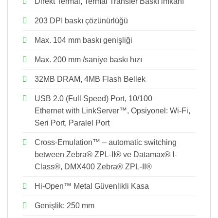
Direkt Termal, Termal Transfer Baskı imkanı
203 DPI baskı çözünürlüğü
Max. 104 mm baskı genişliği
Max. 200 mm /saniye baskı hızı
32MB DRAM, 4MB Flash Bellek
USB 2.0 (Full Speed) Port, 10/100
Ethernet with LinkServer™, Opsiyonel: Wi-Fi,
Seri Port, Paralel Port
Cross-Emulation™ – automatic switching
between Zebra® ZPL-II® ve Datamax® I-
Class®, DMX400 Zebra® ZPL-II®
Hi-Open™ Metal Güvenlikli Kasa
Genişlik: 250 mm