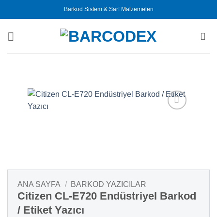
İçeriğe
Barkod Sistem & Sarf Malzemeleri
atla
ANA SAYFA
/
BARKOD YAZICILAR
Citizen CL-E720 Endüstriyel Barkod
/ Etiket Yazıcı