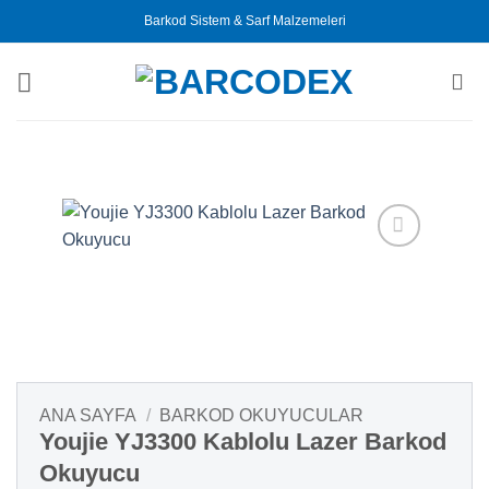
İçeriğe
Barkod Sistem & Sarf Malzemeleri
atla
ANA SAYFA
/
BARKOD OKUYUCULAR
Youjie YJ3300 Kablolu Lazer Barkod
Okuyucu