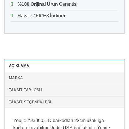
%100 Orijinal Ürün
Garantisi
Havale / Eft
%3 İndirim
AÇIKLAMA
MARKA
TAKSIT TABLOSU
TAKSIT SEÇENEKLERI
Youjie YJ3300, 1D barkodları 22cm uzaklığa
kadar okuyabilmektedir. USB bağlatılıdır. Youjie