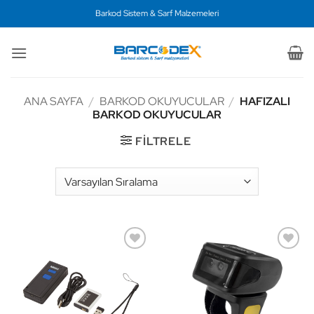
İçeriğe
Barkod Sistem & Sarf Malzemeleri
atla
ANA SAYFA
/
BARKOD OKUYUCULAR
/
HAFIZALI
BARKOD OKUYUCULAR
FILTRELE