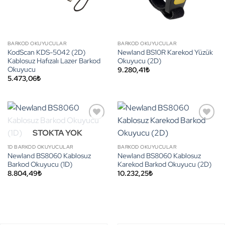
BARKOD OKUYUCULAR
BARKOD OKUYUCULAR
KodScan KDS-5042 (2D)
Newland BS10R Karekod Yüzük
Kablosuz Hafızalı Lazer Barkod
Okuyucu (2D)
Okuyucu
9.280,41
₺
5.473,06
₺
STOKTA YOK
1D BARKOD OKUYUCULAR
BARKOD OKUYUCULAR
Newland BS8060 Kablosuz
Newland BS8060 Kablosuz
Barkod Okuyucu (1D)
Karekod Barkod Okuyucu (2D)
8.804,49
₺
10.232,25
₺