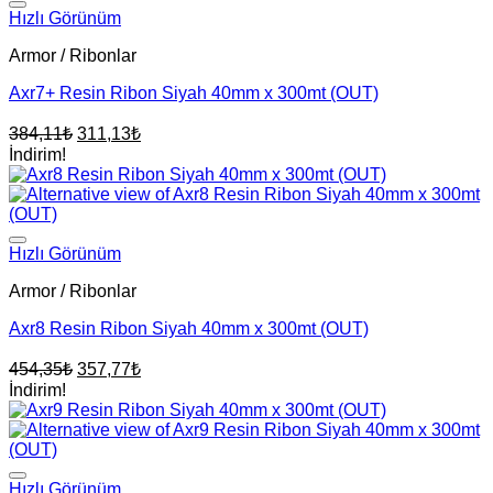
Hızlı Görünüm
Armor / Ribonlar
Axr7+ Resin Ribon Siyah 40mm x 300mt (OUT)
Orijinal
Şu
384,11
₺
311,13
₺
fiyat:
andaki
İndirim!
fiyat:
384,11₺.
311,13₺.
Hızlı Görünüm
Armor / Ribonlar
Axr8 Resin Ribon Siyah 40mm x 300mt (OUT)
Orijinal
Şu
454,35
₺
357,77
₺
fiyat:
andaki
İndirim!
fiyat:
454,35₺.
357,77₺.
Hızlı Görünüm