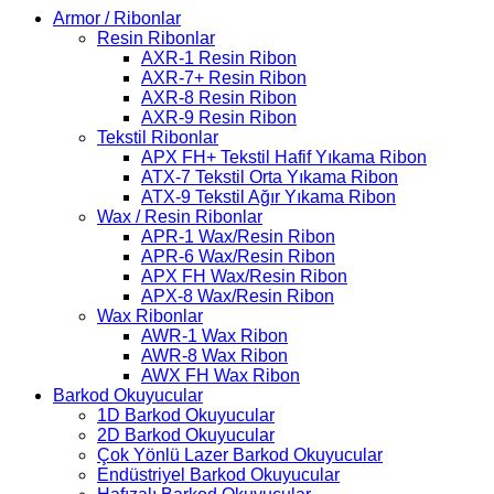
Armor / Ribonlar
Resin Ribonlar
AXR-1 Resin Ribon
AXR-7+ Resin Ribon
AXR-8 Resin Ribon
AXR-9 Resin Ribon
Tekstil Ribonlar
APX FH+ Tekstil Hafif Yıkama Ribon
ATX-7 Tekstil Orta Yıkama Ribon
ATX-9 Tekstil Ağır Yıkama Ribon
Wax / Resin Ribonlar
APR-1 Wax/Resin Ribon
APR-6 Wax/Resin Ribon
APX FH Wax/Resin Ribon
APX-8 Wax/Resin Ribon
Wax Ribonlar
AWR-1 Wax Ribon
AWR-8 Wax Ribon
AWX FH Wax Ribon
Barkod Okuyucular
1D Barkod Okuyucular
2D Barkod Okuyucular
Çok Yönlü Lazer Barkod Okuyucular
Endüstriyel Barkod Okuyucular