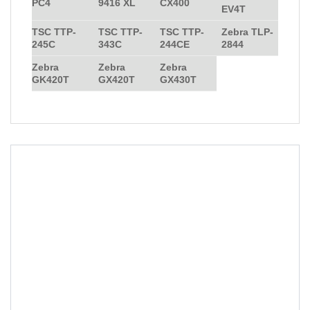
PC4
9416 XL
CX400
EV4T
TSC TTP-
TSC TTP-
TSC TTP-
Zebra TLP-
245C
343C
244CE
2844
Zebra
Zebra
Zebra
GK420T
GX420T
GX430T