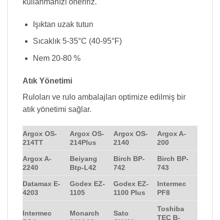
kullanmanızı öneririz.
Işıktan uzak tutun
Sıcaklık 5-35°C (40-95°F)
Nem 20-80 %
Atık Yönetimi
Ruloları ve rulo ambalajları optimize edilmiş bir
atık yönetimi sağlar.
Argox OS-
Argox OS-
Argox OS-
Argox A-
214TT
214Plus
2140
200
Argox A-
Beiyang
Birch BP-
Birch BP-
2240
Btp-L42
742
743
Datamax E-
Godex EZ-
Godex EZ-
Intermec
4203
1105
1100 Plus
PF8
Toshiba
Intermec
Monarch
Sato
TEC B-