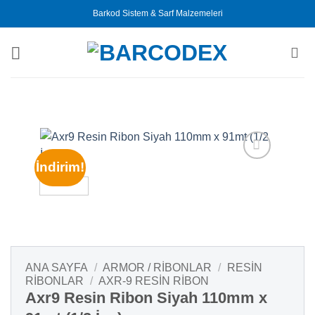
İçeriğe
Barkod Sistem & Sarf Malzemeleri
atla
İndirim!
ANA SAYFA
/
ARMOR / RIBONLAR
/
RESIN
RIBONLAR
/
AXR-9 RESIN RIBON
Axr9 Resin Ribon Siyah 110mm x