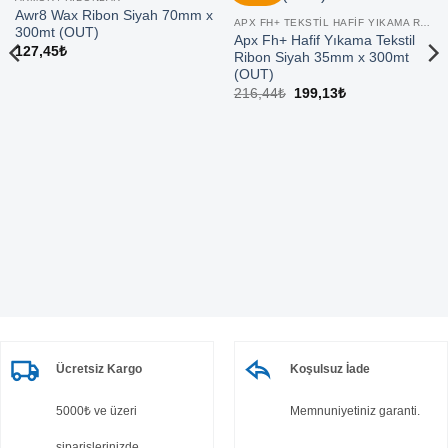
Awr8 Wax Ribon Siyah 70mm x
APX FH+ TEKSTIL HAFIF YIKAMA RIBON
300mt (OUT)
Apx Fh+ Hafif Yıkama Tekstil
127,45
₺
Ribon Siyah 35mm x 300mt
(OUT)
Orijinal
Şu
216,44
₺
199,13
₺
fiyat:
andaki
216,44₺.
fiyat:
199,13₺.
Ücretsiz Kargo
Koşulsuz İade
5000₺ ve üzeri
Memnuniyetiniz garanti.
siparişlerinizde.