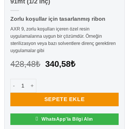
91mt (1/2 İnç)
Zorlu koşullar için tasarlanmış ribon
AXR 9, zorlu koşulları içeren özel resin
uygulamalarına uygun bir çözümdür. Örneğin
sterilizasyon veya bazı solventlere direnç gerektiren
uygulamalar gibi
Orijinal
Şu
428,48
₺
340,58
₺
fiyat:
andaki
428,48₺.
fiyat:
Axr9 Resin Ribon Siyah 110mm x 91mt (1/2 İnç) ade
340,58₺.
SEPETE EKLE
WhatsApp'la Bilgi Alın