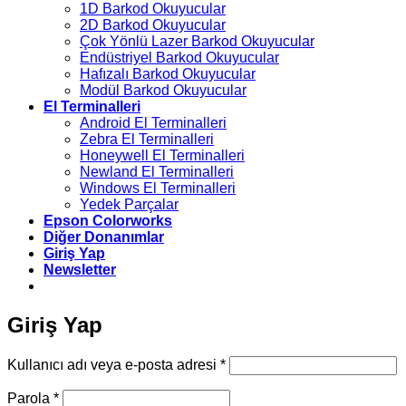
1D Barkod Okuyucular
2D Barkod Okuyucular
Çok Yönlü Lazer Barkod Okuyucular
Endüstriyel Barkod Okuyucular
Hafızalı Barkod Okuyucular
Modül Barkod Okuyucular
El Terminalleri
Android El Terminalleri
Zebra El Terminalleri
Honeywell El Terminalleri
Newland El Terminalleri
Windows El Terminalleri
Yedek Parçalar
Epson Colorworks
Diğer Donanımlar
Giriş Yap
Newsletter
Giriş Yap
Gerekli
Kullanıcı adı veya e-posta adresi
*
Gerekli
Parola
*