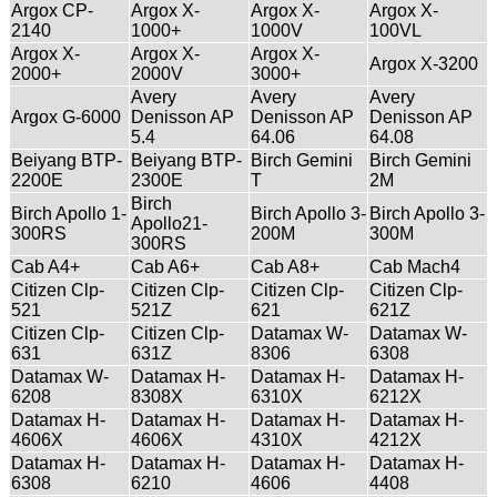
Argox CP-
Argox X-
Argox X-
Argox X-
2140
1000+
1000V
100VL
Argox X-
Argox X-
Argox X-
Argox X-3200
2000+
2000V
3000+
Avery
Avery
Avery
Argox G-6000
Denisson AP
Denisson AP
Denisson AP
5.4
64.06
64.08
Beiyang BTP-
Beiyang BTP-
Birch Gemini
Birch Gemini
2200E
2300E
T
2M
Birch
Birch Apollo 1-
Birch Apollo 3-
Birch Apollo 3-
Apollo21-
300RS
200M
300M
300RS
Cab A4+
Cab A6+
Cab A8+
Cab Mach4
Citizen Clp-
Citizen Clp-
Citizen Clp-
Citizen Clp-
521
521Z
621
621Z
Citizen Clp-
Citizen Clp-
Datamax W-
Datamax W-
631
631Z
8306
6308
Datamax W-
Datamax H-
Datamax H-
Datamax H-
6208
8308X
6310X
6212X
Datamax H-
Datamax H-
Datamax H-
Datamax H-
4606X
4606X
4310X
4212X
Datamax H-
Datamax H-
Datamax H-
Datamax H-
6308
6210
4606
4408