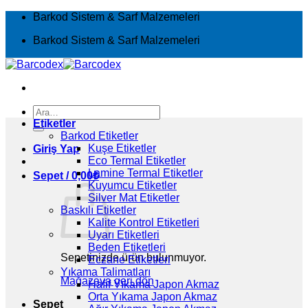
İçeriğe
Barkod Sistem & Sarf Malzemeleri
atla
Barkod Sistem & Sarf Malzemeleri
Ara:
Etiketler
Barkod Etiketler
Kuşe Etiketler
Giriş Yap
Eco Termal Etiketler
Lamine Termal Etiketler
Sepet /
0,00
₺
Kuyumcu Etiketler
Silver Mat Etiketler
Baskılı Etiketler
Kalite Kontrol Etiketleri
Uyarı Etiketleri
Beden Etiketleri
Sepetinizde ürün bulunmuyor.
Eczane Etiketleri
Yıkama Talimatları
Mağazaya geri dön
Hafif Yıkama Japon Akmaz
Orta Yıkama Japon Akmaz
Sepet