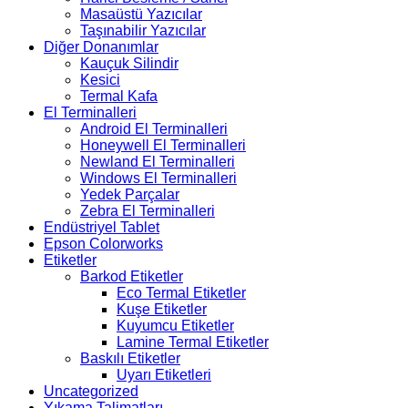
Masaüstü Yazıcılar
Taşınabilir Yazıcılar
Diğer Donanımlar
Kauçuk Silindir
Kesici
Termal Kafa
El Terminalleri
Android El Terminalleri
Honeywell El Terminalleri
Newland El Terminalleri
Windows El Terminalleri
Yedek Parçalar
Zebra El Terminalleri
Endüstriyel Tablet
Epson Colorworks
Etiketler
Barkod Etiketler
Eco Termal Etiketler
Kuşe Etiketler
Kuyumcu Etiketler
Lamine Termal Etiketler
Baskılı Etiketler
Uyarı Etiketleri
Uncategorized
Yıkama Talimatları