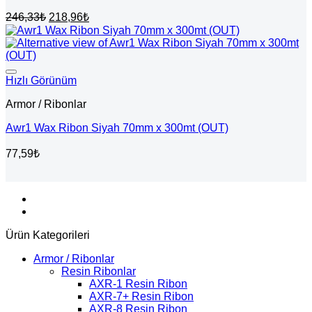
Orijinal
Şu
246,33
₺
218,96
₺
fiyat:
andaki
fiyat:
246,33₺.
218,96₺.
Hızlı Görünüm
Armor / Ribonlar
Awr1 Wax Ribon Siyah 70mm x 300mt (OUT)
77,59
₺
Ürün Kategorileri
Armor / Ribonlar
Resin Ribonlar
AXR-1 Resin Ribon
AXR-7+ Resin Ribon
AXR-8 Resin Ribon