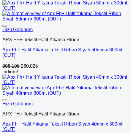
Hızlı Görünüm
APX FH+ Tekstil Hafif Yıkama Ribon
Apx Fh+ Hafif Yıkama Tekstil Ribon Siyah 50mm x 300mt
(OUT)
Orijinal
Şu
308,19
₺
260,02
₺
fiyat:
andaki
İndirim!
fiyat:
308,19₺.
260,02₺.
Hızlı Görünüm
APX FH+ Tekstil Hafif Yıkama Ribon
Apx Fh+ Hafif Yıkama Tekstil Ribon Siyah 40mm x 300mt
(OUT)