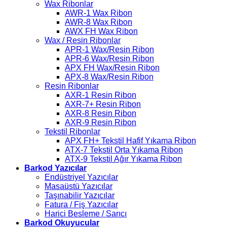
Wax Ribonlar
AWR-1 Wax Ribon
AWR-8 Wax Ribon
AWX FH Wax Ribon
Wax / Resin Ribonlar
APR-1 Wax/Resin Ribon
APR-6 Wax/Resin Ribon
APX FH Wax/Resin Ribon
APX-8 Wax/Resin Ribon
Resin Ribonlar
AXR-1 Resin Ribon
AXR-7+ Resin Ribon
AXR-8 Resin Ribon
AXR-9 Resin Ribon
Tekstil Ribonlar
APX FH+ Tekstil Hafif Yıkama Ribon
ATX-7 Tekstil Orta Yıkama Ribon
ATX-9 Tekstil Ağır Yıkama Ribon
Barkod Yazıcılar
Endüstriyel Yazıcılar
Masaüstü Yazıcılar
Taşınabilir Yazıcılar
Fatura / Fiş Yazıcılar
Harici Besleme / Sarıcı
Barkod Okuyucular