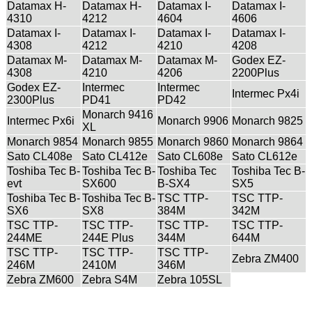
Datamax H-
Datamax H-
Datamax I-
Datamax I-
4310
4212
4604
4606
Datamax I-
Datamax I-
Datamax I-
Datamax I-
4308
4212
4210
4208
Datamax M-
Datamax M-
Datamax M-
Godex EZ-
4308
4210
4206
2200Plus
Godex EZ-
Intermec
Intermec
Intermec Px4i
2300Plus
PD41
PD42
Monarch 9416
Intermec Px6i
Monarch 9906
Monarch 9825
XL
Monarch 9854
Monarch 9855
Monarch 9860
Monarch 9864
Sato CL408e
Sato CL412e
Sato CL608e
Sato CL612e
Toshiba Tec B-
Toshiba Tec B-
Toshiba Tec
Toshiba Tec B-
evt
SX600
B-SX4
SX5
Toshiba Tec B-
Toshiba Tec B-
TSC TTP-
TSC TTP-
SX6
SX8
384M
342M
TSC TTP-
TSC TTP-
TSC TTP-
TSC TTP-
244ME
244E Plus
344M
644M
TSC TTP-
TSC TTP-
TSC TTP-
Zebra ZM400
246M
2410M
346M
Zebra ZM600
Zebra S4M
Zebra 105SL