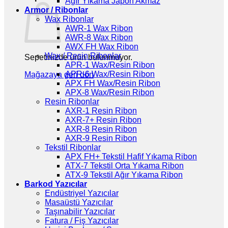
Ağır Yıkama Japon Akmaz
Armor / Ribonlar
Wax Ribonlar
AWR-1 Wax Ribon
AWR-8 Wax Ribon
AWX FH Wax Ribon
Wax / Resin Ribonlar
Sepetinizde ürün bulunmuyor.
APR-1 Wax/Resin Ribon
APR-6 Wax/Resin Ribon
Mağazaya geri dön
APX FH Wax/Resin Ribon
APX-8 Wax/Resin Ribon
Resin Ribonlar
AXR-1 Resin Ribon
AXR-7+ Resin Ribon
AXR-8 Resin Ribon
AXR-9 Resin Ribon
Tekstil Ribonlar
APX FH+ Tekstil Hafif Yıkama Ribon
ATX-7 Tekstil Orta Yıkama Ribon
ATX-9 Tekstil Ağır Yıkama Ribon
Barkod Yazıcılar
Endüstriyel Yazıcılar
Masaüstü Yazıcılar
Taşınabilir Yazıcılar
Fatura / Fiş Yazıcılar