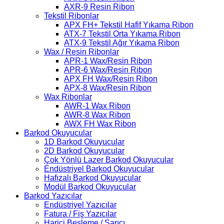
AXR-9 Resin Ribon
Tekstil Ribonlar
APX FH+ Tekstil Hafif Yıkama Ribon
ATX-7 Tekstil Orta Yıkama Ribon
ATX-9 Tekstil Ağır Yıkama Ribon
Wax / Resin Ribonlar
APR-1 Wax/Resin Ribon
APR-6 Wax/Resin Ribon
APX FH Wax/Resin Ribon
APX-8 Wax/Resin Ribon
Wax Ribonlar
AWR-1 Wax Ribon
AWR-8 Wax Ribon
AWX FH Wax Ribon
Barkod Okuyucular
1D Barkod Okuyucular
2D Barkod Okuyucular
Çok Yönlü Lazer Barkod Okuyucular
Endüstriyel Barkod Okuyucular
Hafızalı Barkod Okuyucular
Modül Barkod Okuyucular
Barkod Yazıcılar
Endüstriyel Yazıcılar
Fatura / Fiş Yazıcılar
Harici Besleme / Sarıcı