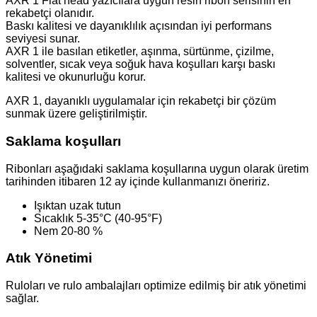
AXR 1 Flat head yazıcılara uygun resin ribon serisinin en
rekabetçi olanıdır.
Baskı kalitesi ve dayanıklılık açısından iyi performans
seviyesi sunar.
AXR 1 ile basılan etiketler, aşınma, sürtünme, çizilme,
solventler, sıcak veya soğuk hava koşulları karşı baskı
kalitesi ve okunurluğu korur.
AXR 1, dayanıklı uygulamalar için rekabetçi bir çözüm
sunmak üzere geliştirilmiştir.
Saklama koşulları
Ribonları aşağıdaki saklama koşullarına uygun olarak üretim
tarihinden itibaren 12 ay içinde kullanmanızı öneririz.
Işıktan uzak tutun
Sıcaklık 5-35°C (40-95°F)
Nem 20-80 %
Atık Yönetimi
Ruloları ve rulo ambalajları optimize edilmiş bir atık yönetimi
sağlar.