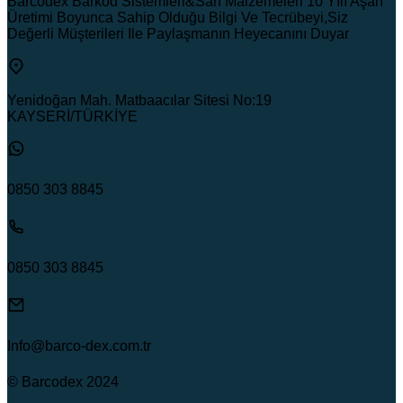
Barcodex Barkod Sistemleri&Sarf Malzemeleri 10 Yılı Aşan
Üretimi Boyunca Sahip Olduğu Bilgi Ve Tecrübeyi,Siz
Değerli Müşterileri Ile Paylaşmanın Heyecanını Duyar
Yenidoğan Mah. Matbaacılar Sitesi No:19
KAYSERİ/TÜRKİYE
0850 303 8845
0850 303 8845
Info@barco-dex.com.tr
© Barcodex 2024