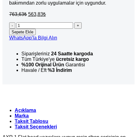
bakımından zorlu uygulamalar için uygundur.
Orijinal
Şu
763,63
₺
563,83
₺
fiyat:
andaki
fiyat:
Axr1
763,63₺.
Resin
563,83₺.
Sepete Ekle
Ribon
WhatsApp'la Bilgi Alın
Siyah
100mm
x
Siparişleriniz
24 Saatte kargoda
300mt
Tüm Türkiye'ye
ücretsiz kargo
(OUT)
%100 Orijinal Ürün
Garantisi
adet
Havale / Eft
%3 İndirim
Açıklama
Marka
Taksit Tablosu
Taksit Seçenekleri