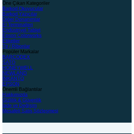
Öne Çıkan Kategoriler
Barkod Okuyucular
Barkod Yazıcılar
Diğer Donanımlar
El Terminalleri
Endüstriyel Tablet
Epson Colorworks
Etiketler
Ttr / Ribonlar
Popüler Markalar
BARCODEX
SATO
HONEYWELL
NEWLAND
İNKANTO
EPSON
Önemli Bağlantılar
Hakkımızda
Gizlilik & Güvenlik
İade ve Değişim
Mesafeli Satış Sözleşmesi