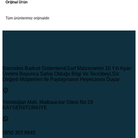
Orijinal Ürün
Tüm ürünlerimiz orijinaldir.
Barcodex Barkod Sistemleri&Sarf Malzemeleri 10 Yılı Aşan
Üretimi Boyunca Sahip Olduğu Bilgi Ve Tecrübeyi,Siz
Değerli Müşterileri Ile Paylaşmanın Heyecanını Duyar
Yenidoğan Mah. Matbaacılar Sitesi No:19
KAYSERİ/TÜRKİYE
0850 303 8845