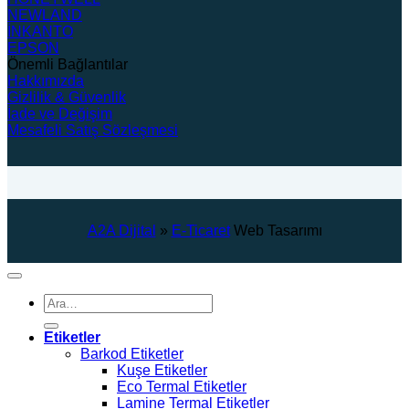
NEWLAND
İNKANTO
EPSON
Önemli Bağlantılar
Hakkımızda
Gizlilik & Güvenlik
İade ve Değişim
Mesafeli Satış Sözleşmesi
A2A Dijital
»
E-Ticaret
Web Tasarımı
Ara:
Etiketler
Barkod Etiketler
Kuşe Etiketler
Eco Termal Etiketler
Lamine Termal Etiketler