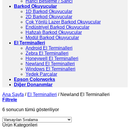
Harici Besleme / Sarıcı
Barkod Okuyucular
1D Barkod Okuyucular
2D Barkod Okuyucular
Çok Yönlü Lazer Barkod Okuyucular
Endüstriyel Barkod Okuyucular
Hafızalı Barkod Okuyucular
Modül Barkod Okuyucular
El Terminalleri
Android El Terminalleri
Zebra El Terminalleri
Honeywell El Terminalleri
Newland El Terminalleri
Windows El Terminalleri
Yedek Parçalar
Epson Colorworks
Diğer Donanımlar
Ana Sayfa
/
El Terminalleri
/
Newland El Terminalleri
Filtrele
6 sonucun tümü gösteriliyor
Ürün Kategorileri