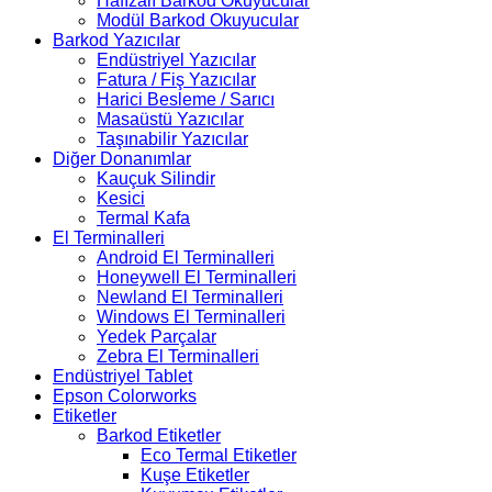
Hafızalı Barkod Okuyucular
Modül Barkod Okuyucular
Barkod Yazıcılar
Endüstriyel Yazıcılar
Fatura / Fiş Yazıcılar
Harici Besleme / Sarıcı
Masaüstü Yazıcılar
Taşınabilir Yazıcılar
Diğer Donanımlar
Kauçuk Silindir
Kesici
Termal Kafa
El Terminalleri
Android El Terminalleri
Honeywell El Terminalleri
Newland El Terminalleri
Windows El Terminalleri
Yedek Parçalar
Zebra El Terminalleri
Endüstriyel Tablet
Epson Colorworks
Etiketler
Barkod Etiketler
Eco Termal Etiketler
Kuşe Etiketler