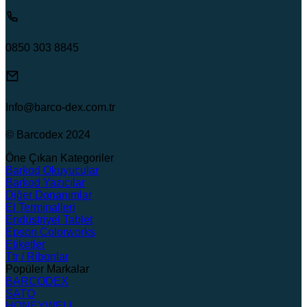
0850 303 8845
Info@barco-dex.com.tr
© Barcodex 2024
Öne Çıkan Kategoriler
Barkod Okuyucular
Barkod Yazıcılar
Diğer Donanımlar
El Terminalleri
Endüstriyel Tablet
Epson Colorworks
Etiketler
Ttr / Ribonlar
Popüler Markalar
BARCODEX
SATO
HONEYWELL