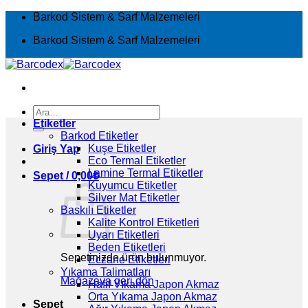
İçeriğe
Barkod Sistem & Sarf Malzemeleri
atla
Barkod Sistem & Sarf Malzemeleri
Ara:
Etiketler
Barkod Etiketler
Kuşe Etiketler
Giriş Yap
Eco Termal Etiketler
Lamine Termal Etiketler
Sepet /
0,00
₺
Kuyumcu Etiketler
Silver Mat Etiketler
Baskılı Etiketler
Kalite Kontrol Etiketleri
Uyarı Etiketleri
Beden Etiketleri
Sepetinizde ürün bulunmuyor.
Eczane Etiketleri
Yıkama Talimatları
Mağazaya geri dön
Hafif Yıkama Japon Akmaz
Orta Yıkama Japon Akmaz
Sepet