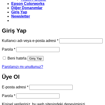
Epson Colorworks
Diğer Donanımlar
Giriş Yap
Newsletter
Giriş Yap
Gerekli
Kullanıcı adı veya e-posta adresi
*
Gerekli
Parola
*
Beni hatırla
Giriş Yap
Parolanızı mı unuttunuz?
Üye Ol
Gerekli
E-posta adresi
*
Gerekli
Parola
*
Kişisel verileriniz, bu web sitesindeki deneyiminizi