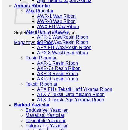
Ağır Yıkama Japon Akmaz
Armor / Ribonlar
Wax Ribonlar
AWR-1 Wax Ribon
AWR-8 Wax Ribon
AWX FH Wax Ribon
Wax / Resin Ribonlar
Sepetinizde ürün bulunmuyor.
APR-1 Wax/Resin Ribon
APR-6 Wax/Resin Ribon
Mağazaya geri dön
APX FH Wax/Resin Ribon
APX-8 Wax/Resin Ribon
Resin Ribonlar
AXR-1 Resin Ribon
AXR-7+ Resin Ribon
AXR-8 Resin Ribon
AXR-9 Resin Ribon
Tekstil Ribonlar
APX FH+ Tekstil Hafif Yıkama Ribon
ATX-7 Tekstil Orta Yıkama Ribon
ATX-9 Tekstil Ağır Yıkama Ribon
Barkod Yazıcılar
Endüstriyel Yazıcılar
Masaüstü Yazıcılar
Taşınabilir Yazıcılar
Fatura / Fiş Yazıcılar