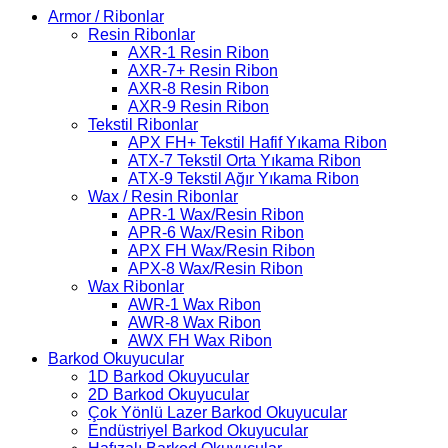
Armor / Ribonlar
Resin Ribonlar
AXR-1 Resin Ribon
AXR-7+ Resin Ribon
AXR-8 Resin Ribon
AXR-9 Resin Ribon
Tekstil Ribonlar
APX FH+ Tekstil Hafif Yıkama Ribon
ATX-7 Tekstil Orta Yıkama Ribon
ATX-9 Tekstil Ağır Yıkama Ribon
Wax / Resin Ribonlar
APR-1 Wax/Resin Ribon
APR-6 Wax/Resin Ribon
APX FH Wax/Resin Ribon
APX-8 Wax/Resin Ribon
Wax Ribonlar
AWR-1 Wax Ribon
AWR-8 Wax Ribon
AWX FH Wax Ribon
Barkod Okuyucular
1D Barkod Okuyucular
2D Barkod Okuyucular
Çok Yönlü Lazer Barkod Okuyucular
Endüstriyel Barkod Okuyucular