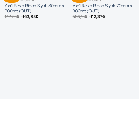
ARMOR / RIBONLAR
ARMOR / RIBONLAR
Axr1 Resin Ribon Siyah 80mm x
Axr1 Resin Ribon Siyah 70mm x
300mt (OUT)
300mt (OUT)
Orijinal
Şu
Orijinal
Şu
612,78
₺
463,98
₺
536,18
₺
412,37
₺
fiyat:
andaki
fiyat:
andaki
612,78₺.
fiyat:
536,18₺.
fiyat:
463,98₺.
412,37₺.
Ücretsiz Kargo
Koşulsuz İade
5000₺ ve üzeri
Memnuniyetiniz garanti.