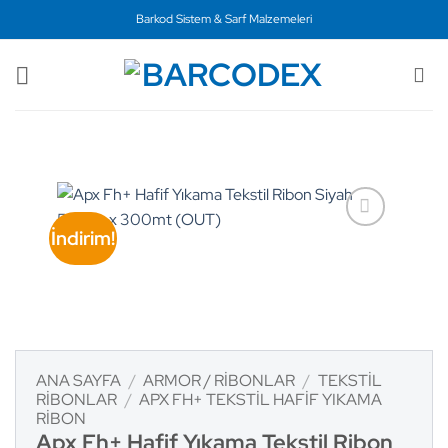
İçeriğe
Barkod Sistem & Sarf Malzemeleri
atla
İndirim!
ANA SAYFA
/
ARMOR / RIBONLAR
/
TEKSTIL
RIBONLAR
/
APX FH+ TEKSTIL HAFIF YIKAMA
RIBON
Apx Fh+ Hafif Yıkama Tekstil Ribon