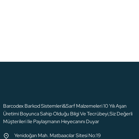
siparişlerinizde.
7/24 Destek
Orijinal Ürün
Merak ettiğiniz her konuda.
Tüm ürünlerimiz orijinaldir.
Barcodex Barkod Sistemleri&Sarf Malzemeleri 10 Yılı Aşan
Üretimi Boyunca Sahip Olduğu Bilgi Ve Tecrübeyi,Siz Değerli
Müşterileri Ile Paylaşmanın Heyecanını Duyar
Yenidoğan Mah. Matbaacılar Sitesi No:19