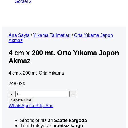
Ana Sayfa
/
Yıkama Talimatları
/
Orta Yıkama Japon
Akmaz
4 cm x 200 mt. Orta Yıkama Japon
Akmaz
4 cm x 200 mt. Orta Yıkama
248,02
₺
4
cm
Sepete Ekle
x
WhatsApp'la Bilgi Alın
200
mt.
Orta
Siparişleriniz
24 Saatte kargoda
Yıkama
Tüm Türkiye'ye
ücretsiz kargo