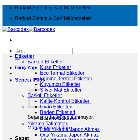
İçeriğe
Barkod Sistem & Sarf Malzemeleri
atla
Barkod Sistem & Sarf Malzemeleri
Ara:
Etiketler
Barkod Etiketler
Kuşe Etiketler
Giriş Yap
Eco Termal Etiketler
Lamine Termal Etiketler
Sepet /
0,00
₺
Kuyumcu Etiketler
Silver Mat Etiketler
Baskılı Etiketler
Kalite Kontrol Etiketleri
Uyarı Etiketleri
Beden Etiketleri
Sepetinizde ürün bulunmuyor.
Eczane Etiketleri
Yıkama Talimatları
Mağazaya geri dön
Hafif Yıkama Japon Akmaz
Orta Yıkama Japon Akmaz
Sepet