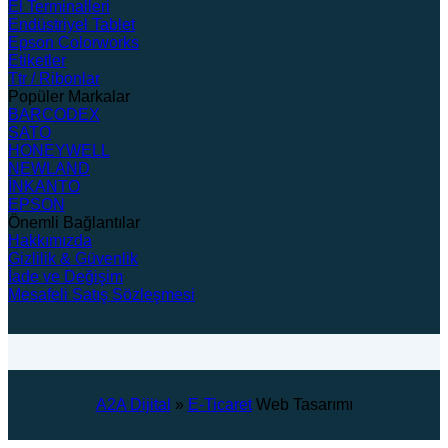
El Terminalleri
Endüstriyel Tablet
Epson Colorworks
Etiketler
Ttr / Ribonlar
Popüler Markalar
BARCODEX
SATO
HONEYWELL
NEWLAND
İNKANTO
EPSON
Önemli Bağlantılar
Hakkımızda
Gizlilik & Güvenlik
İade ve Değişim
Mesafeli Satış Sözleşmesi
A2A Dijital
»
E-Ticaret
Web Tasarımı