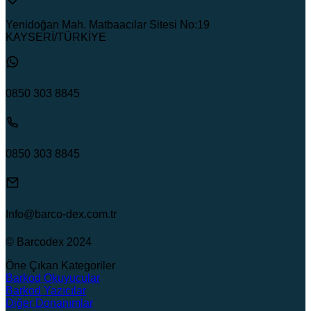
Yenidoğan Mah. Matbaacılar Sitesi No:19
KAYSERİ/TÜRKİYE
0850 303 8845
0850 303 8845
Info@barco-dex.com.tr
© Barcodex 2024
Öne Çıkan Kategoriler
Barkod Okuyucular
Barkod Yazıcılar
Diğer Donanımlar