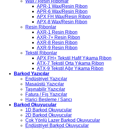
Wax / Resin Ribonlar
APR-1 Wax/Resin Ribon
APR-6 Wax/Resin Ribon
APX FH Wax/Resin Ribon
APX-8 Wax/Resin Ribon
Resin Ribonlar
AXR-1 Resin Ribon
AXR-7+ Resin Ribon
AXR-8 Resin Ribon
AXR-9 Resin Ribon
Tekstil Ribonlar
APX FH+ Tekstil Hafif Yıkama Ribon
ATX-7 Tekstil Orta Yıkama Ribon
ATX-9 Tekstil Ağır Yıkama Ribon
Barkod Yazıcılar
Endüstriyel Yazıcılar
Masaüstü Yazıcılar
Taşınabilir Yazıcılar
Fatura / Fiş Yazıcılar
Harici Besleme / Sarıcı
Barkod Okuyucular
1D Barkod Okuyucular
2D Barkod Okuyucular
Çok Yönlü Lazer Barkod Okuyucular
Endüstriyel Barkod Okuyucular