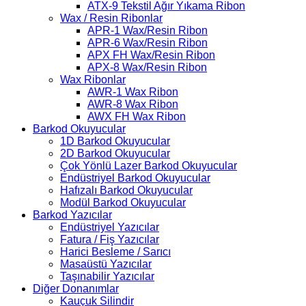
ATX-9 Tekstil Ağır Yıkama Ribon
Wax / Resin Ribonlar
APR-1 Wax/Resin Ribon
APR-6 Wax/Resin Ribon
APX FH Wax/Resin Ribon
APX-8 Wax/Resin Ribon
Wax Ribonlar
AWR-1 Wax Ribon
AWR-8 Wax Ribon
AWX FH Wax Ribon
Barkod Okuyucular
1D Barkod Okuyucular
2D Barkod Okuyucular
Çok Yönlü Lazer Barkod Okuyucular
Endüstriyel Barkod Okuyucular
Hafızalı Barkod Okuyucular
Modül Barkod Okuyucular
Barkod Yazıcılar
Endüstriyel Yazıcılar
Fatura / Fiş Yazıcılar
Harici Besleme / Sarıcı
Masaüstü Yazıcılar
Taşınabilir Yazıcılar
Diğer Donanımlar
Kauçuk Silindir