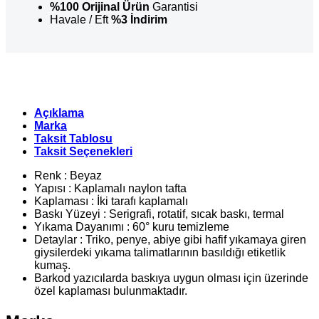
Japon
%100 Orijinal Ürün
Garantisi
Akmaz
Havale / Eft
%3 İndirim
adet
Açıklama
Marka
Taksit Tablosu
Taksit Seçenekleri
Renk : Beyaz
Yapısı : Kaplamalı naylon tafta
Kaplaması : İki tarafı kaplamalı
Baskı Yüzeyi : Serigrafi, rotatif, sıcak baskı, termal
Yıkama Dayanımı : 60° kuru temizleme
Detaylar : Triko, penye, abiye gibi hafif yıkamaya giren
giysilerdeki yıkama talimatlarının basıldığı etiketlik
kumaş.
Barkod yazıcılarda baskıya uygun olması için üzerinde
özel kaplaması bulunmaktadır.