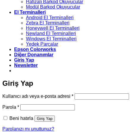
Hafızalı Barkod Okuyucular
Modül Barkod Okuyucular
El Terminalleri
Android El Terminalleri
Zebra El Terminalleri
Honeywell El Terminalleri
Newland El Terminalleri
Windows El Terminalleri
Yedek Parçalar
Epson Colorworks
Diğer Donanımlar
Giriş Yap
Newsletter
Giriş Yap
Gerekli
Kullanıcı adı veya e-posta adresi
*
Gerekli
Parola
*
Beni hatırla
Giriş Yap
Parolanızı mı unuttunuz?