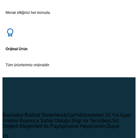
Merak ettiğiniz her konuda.
Orijinal Ürün
Tüm ürünlerimiz orijinaldir.
Barcodex Barkod Sistemleri&Sarf Malzemeleri 10 Yılı Aşan
Üretimi Boyunca Sahip Olduğu Bilgi Ve Tecrübeyi,Siz
Değerli Müşterileri Ile Paylaşmanın Heyecanını Duyar