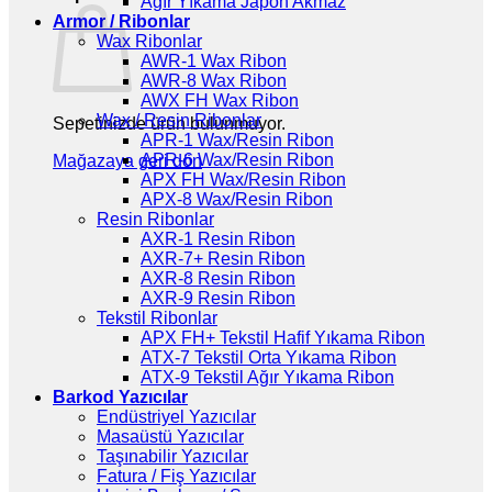
Ağır Yıkama Japon Akmaz
Armor / Ribonlar
Wax Ribonlar
AWR-1 Wax Ribon
AWR-8 Wax Ribon
AWX FH Wax Ribon
Wax / Resin Ribonlar
Sepetinizde ürün bulunmuyor.
APR-1 Wax/Resin Ribon
APR-6 Wax/Resin Ribon
Mağazaya geri dön
APX FH Wax/Resin Ribon
APX-8 Wax/Resin Ribon
Resin Ribonlar
AXR-1 Resin Ribon
AXR-7+ Resin Ribon
AXR-8 Resin Ribon
AXR-9 Resin Ribon
Tekstil Ribonlar
APX FH+ Tekstil Hafif Yıkama Ribon
ATX-7 Tekstil Orta Yıkama Ribon
ATX-9 Tekstil Ağır Yıkama Ribon
Barkod Yazıcılar
Endüstriyel Yazıcılar
Masaüstü Yazıcılar
Taşınabilir Yazıcılar
Fatura / Fiş Yazıcılar