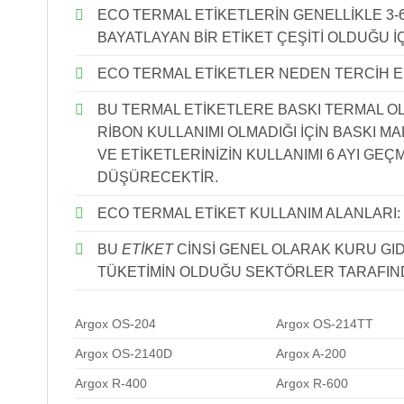
ECO TERMAL ETİKETLERİN GENELLİKLE 3-6
BAYATLAYAN BİR ETİKET ÇEŞİTİ OLDUĞU İÇ
ECO TERMAL ETİKETLER NEDEN TERCİH E
BU TERMAL ETİKETLERE BASKI TERMAL OLA
RİBON KULLANIMI OLMADIĞI İÇİN BASKI MA
VE ETİKETLERİNİZİN KULLANIMI 6 AYI GE
DÜŞÜRECEKTİR.
ECO TERMAL ETİKET KULLANIM ALANLARI:
BU
ETİKET
CİNSİ GENEL OLARAK KURU GI
TÜKETİMİN OLDUĞU SEKTÖRLER TARAFIND
Argox OS-204
Argox OS-214TT
Argox OS-2140D
Argox A-200
Argox R-400
Argox R-600