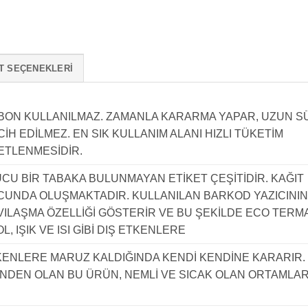
T SEÇENEKLERI
İBON KULLANILMAZ. ZAMANLA KARARMA YAPAR, UZUN S
H EDİLMEZ. EN SIK KULLANIM ALANI HIZLI TÜKETİM
KETLENMESİDİR.
U BİR TABAKA BULUNMAYAN ETİKET ÇEŞİTİDİR. KAĞIT
CUNDA OLUŞMAKTADIR. KULLANILAN BARKOD YAZICININ
SIVILAŞMA ÖZELLİĞİ GÖSTERİR VE BU ŞEKİLDE ECO TERM
, IŞIK VE ISI GİBİ DIŞ ETKENLERE
TKENLERE MARUZ KALDIĞINDA KENDİ KENDİNE KARARIR. 
İNDEN OLAN BU ÜRÜN, NEMLİ VE SICAK OLAN ORTAMLA