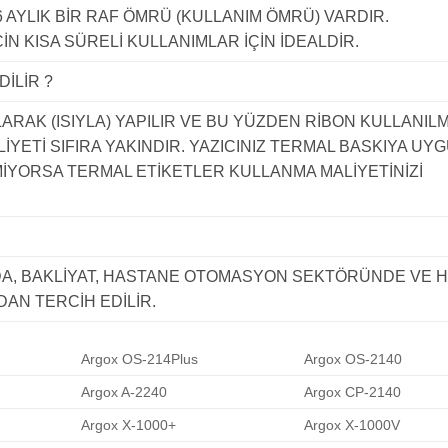
 AYLIK BİR RAF ÖMRÜ (KULLANIM ÖMRÜ) VARDIR.
İN KISA SÜRELİ KULLANIMLAR İÇİN İDEALDİR.
DİLİR ?
RAK (ISIYLA) YAPILIR VE BU YÜZDEN RİBON KULLANILM
LİYETİ SIFIRA YAKINDIR. YAZICINIZ TERMAL BASKIYA UY
ÇMİYORSA TERMAL ETİKETLER KULLANMA MALİYETİNİZİ
DA, BAKLİYAT, HASTANE OTOMASYON SEKTÖRÜNDE VE HI
AN TERCİH EDİLİR.
Argox OS-214Plus
Argox OS-2140
Argox A-2240
Argox CP-2140
Argox X-1000+
Argox X-1000V