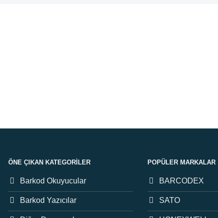
etsiz Kargo
Koşuls
₺ ve üzeri siparişlerinizde.
Memnuniy
4 Destek
Orijina
k ettiğiniz her konuda.
Tüm ürünl
ÖNE ÇIKAN KATEGORILER
POPÜLER MARKALAR
Barkod Okuyucular
BARCODEX
Barkod Yazıcılar
SATO