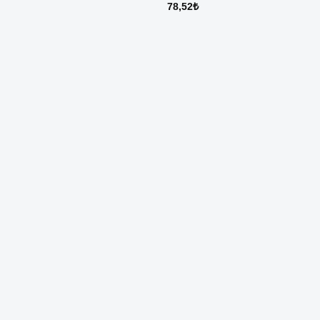
78,52
₺