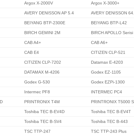
Argox X-2000V
Argox X-3000+
AVERY DENISSON AP 5.4
AVERY DENISSON 64
BEIYANG BTP-2300E
BEIYANG BTP-L42
BIRCH GEMINI 2M
BIRCH APOLLO Serisi
CAB A4+
CAB A6+
CAB E4
CITIZEN CLP-521
CITIZEN CLP-7202
Datamax E-4203
DATAMAX M-4206
Godex EZ-1105
Godex G-530
Godex EZPi-1300
Intermec PF8
INTERMEC PC4
TD
PRINTRONIX T4M
PRINTRONIX T5000 Se
Toshiba TEC B-EV4D
Toshiba TEC B-EV4T
Toshiba TEC B-SV4
Toshiba TEC B-443
TSC TTP-247
TSC TTP-243 Plus