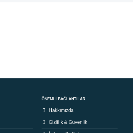
uz İade
etiniz garanti.
l Ürün
erimiz orijinaldir.
ÖNEMLI BAĞLANTILAR
Hakkımızda
Gizlilik & Güvenlik