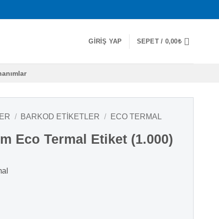
GIRIŞ YAP
SEPET /
0,00
₺
nanımlar
LER
/
BARKOD ETIKETLER
/
ECO TERMAL
 Eco Termal Etiket (1.000)
mal