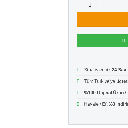
60 mm x 30 mm Eco 
Siparişleriniz
24 Saat
Tüm Türkiye'ye
ücret
%100 Orijinal Ürün
G
Havale / Eft
%3 İndir