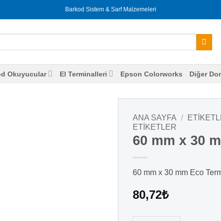
Barkod Sistem & Sarf Malzemeleri
od Okuyucular
El Terminalleri
Epson Colorworks
Diğer Do
ANA SAYFA
/
ETIKET
ETIKETLER
60 mm x 30 mm
60 mm x 30 mm Eco Ter
80,72
₺