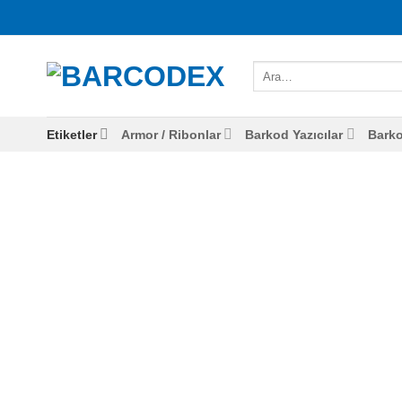
İçeriğe
atla
Ara:
Etiketler
Armor / Ribonlar
Barkod Yazıcılar
Bark