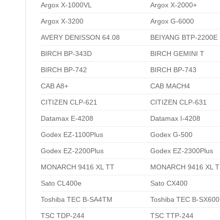
Argox X-1000VL
Argox X-2000+
Argox X-3200
Argox G-6000
AVERY DENISSON 64.08
BEIYANG BTP-2200E
BIRCH BP-343D
BIRCH GEMINI T
BIRCH BP-742
BIRCH BP-743
CAB A8+
CAB MACH4
CITIZEN CLP-621
CITIZEN CLP-631
Datamax E-4208
Datamax I-4208
Godex EZ-1100Plus
Godex G-500
Godex EZ-2200Plus
Godex EZ-2300Plus
MONARCH 9416 XL TT
MONARCH 9416 XL 
Sato CL400e
Sato CX400
Toshiba TEC B-SA4TM
Toshiba TEC B-SX600
TSC TDP-244
TSC TTP-244