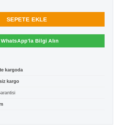
Termal Etiket (1.000) adet
SEPETE EKLE
WhatsApp'la Bilgi Alın
te kargoda
siz kargo
arantisi
im