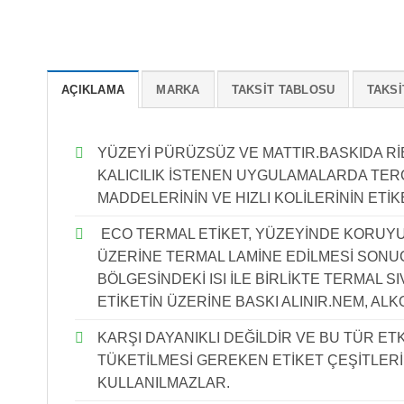
AÇIKLAMA
MARKA
TAKSIT TABLOSU
TAKSI
YÜZEYİ PÜRÜZSÜZ VE MATTIR.BASKIDA R
KALICILIK İSTENEN UYGULAMALARDA TERCİ
MADDELERİNİN VE HIZLI KOLİLERİNİN ETİ
ECO TERMAL ETİKET, YÜZEYİNDE KORUYUC
ÜZERİNE TERMAL LAMİNE EDİLMESİ SONU
BÖLGESİNDEKİ ISI İLE BİRLİKTE TERMAL 
ETİKETİN ÜZERİNE BASKI ALINIR.NEM, ALKOL
KARŞI DAYANIKLI DEĞİLDİR VE BU TÜR E
TÜKETİLMESİ GEREKEN ETİKET ÇEŞİTLER
KULLANILMAZLAR.