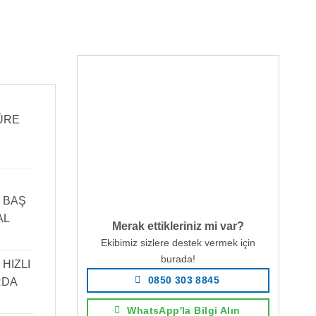
ÜRE
 BAŞ
AL
Merak ettikleriniz mi var?
Ekibimiz sizlere destek vermek için
burada!
HIZLI
0850 303 8845
RDA
WhatsApp'la Bilgi Alın