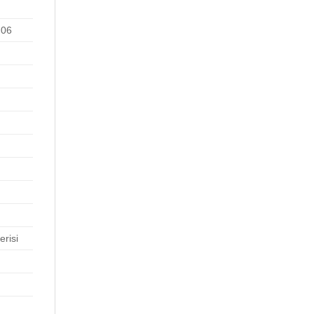
.06
risi