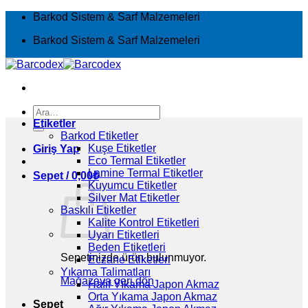
İçeriğe
Barkod Sistem & Sarf Malzemeleri
atla
Barkod Sistem & Sarf Malzemeleri
Ara:
Etiketler
Barkod Etiketler
Kuşe Etiketler
Giriş Yap
Eco Termal Etiketler
Lamine Termal Etiketler
Sepet /
0,00
₺
Kuyumcu Etiketler
Silver Mat Etiketler
Baskılı Etiketler
Kalite Kontrol Etiketleri
Uyarı Etiketleri
Beden Etiketleri
Sepetinizde ürün bulunmuyor.
Eczane Etiketleri
Yıkama Talimatları
Mağazaya geri dön
Hafif Yıkama Japon Akmaz
Orta Yıkama Japon Akmaz
Sepet