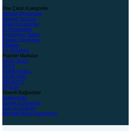
Öne Çıkan Kategoriler
Barkod Okuyucular
Barkod Yazıcılar
Diğer Donanımlar
El Terminalleri
Endüstriyel Tablet
Epson Colorworks
Etiketler
Ttr / Ribonlar
Popüler Markalar
BARCODEX
SATO
HONEYWELL
NEWLAND
İNKANTO
EPSON
Önemli Bağlantılar
Hakkımızda
Gizlilik & Güvenlik
İade ve Değişim
Mesafeli Satış Sözleşmesi