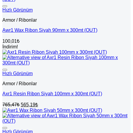
Hızlı Görünüm
Armor / Ribonlar
Awr1 Wax Ribon Siyah 90mm x 300mt (OUT)
100,01
₺
İndirim!
Hızlı Görünüm
Armor / Ribonlar
Axr1 Resin Ribon Siyah 100mm x 300mt (OUT)
Orijinal
Şu
765,47
₺
565,19
₺
fiyat:
andaki
fiyat:
765,47₺.
565,19₺.
Hızlı Görünüm