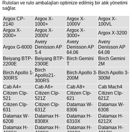
Ruloları ve rulo ambalajları optimize edilmiş bir atık yönetimi
sağlar.
Argox CP-
Argox X-
Argox X-
Argox X-
2140
1000+
1000V
100VL
Argox X-
Argox X-
Argox X-
Argox X-3200
2000+
2000V
3000+
Avery
Avery
Avery
Argox G-6000
Denisson AP
Denisson AP
Denisson AP
5.4
64.06
64.08
Beiyang BTP-
Beiyang BTP-
Birch Gemini
Birch Gemini
2200E
2300E
T
2M
Birch
Birch Apollo 1-
Birch Apollo 3-
Birch Apollo 3-
Apollo21-
300RS
200M
300M
300RS
Cab A4+
Cab A6+
Cab A8+
Cab Mach4
Citizen Clp-
Citizen Clp-
Citizen Clp-
Citizen Clp-
521
521Z
621
621Z
Citizen Clp-
Citizen Clp-
Datamax W-
Datamax W-
631
631Z
8306
6308
Datamax W-
Datamax H-
Datamax H-
Datamax H-
6208
8308X
6310X
6212X
Datamax H-
Datamax H-
Datamax H-
Datamax H-