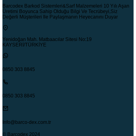
Barcodex Barkod Sistemleri&Sarf Malzemeleri 10 Yılı Aşan
Üretimi Boyunca Sahip Olduğu Bilgi Ve Tecrübeyi,Siz
Değerli Müşterileri Ile Paylaşmanın Heyecanını Duyar
Yenidoğan Mah. Matbaacılar Sitesi No:19
KAYSERİ/TÜRKİYE
0850 303 8845
0850 303 8845
Info@barco-dex.com.tr
© Barcodex 2024