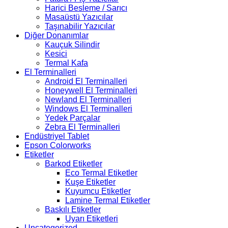
Harici Besleme / Sarıcı
Masaüstü Yazıcılar
Taşınabilir Yazıcılar
Diğer Donanımlar
Kauçuk Silindir
Kesici
Termal Kafa
El Terminalleri
Android El Terminalleri
Honeywell El Terminalleri
Newland El Terminalleri
Windows El Terminalleri
Yedek Parçalar
Zebra El Terminalleri
Endüstriyel Tablet
Epson Colorworks
Etiketler
Barkod Etiketler
Eco Termal Etiketler
Kuşe Etiketler
Kuyumcu Etiketler
Lamine Termal Etiketler
Baskılı Etiketler
Uyarı Etiketleri
Uncategorized