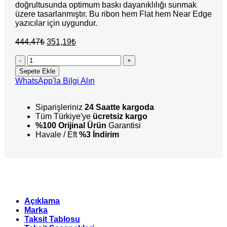
doğrultusunda optimum baskı dayanıklılığı sunmak
üzere tasarlanmıştır. Bu ribon hem Flat hem Near Edge
yazıcılar için uygundur.
Orijinal
Şu
444,47
₺
351,19
₺
fiyat:
andaki
fiyat:
Atx7
444,47₺.
Orta
351,19₺.
Sepete Ekle
Yıkama
WhatsApp'la Bilgi Alın
Tekstil
Ribon
Siyah
Siparişleriniz
24 Saatte kargoda
50mm
Tüm Türkiye'ye
ücretsiz kargo
x
%100 Orijinal Ürün
Garantisi
300mt
Havale / Eft
%3 İndirim
(OUT)
adet
Açıklama
Marka
Taksit Tablosu