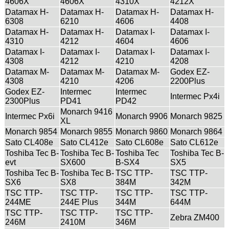
4606X
4606X
4310X
4212X
Datamax H-
Datamax H-
Datamax H-
Datamax H-
6308
6210
4606
4408
Datamax H-
Datamax H-
Datamax I-
Datamax I-
4310
4212
4604
4606
Datamax I-
Datamax I-
Datamax I-
Datamax I-
4308
4212
4210
4208
Datamax M-
Datamax M-
Datamax M-
Godex EZ-
4308
4210
4206
2200Plus
Godex EZ-
Intermec
Intermec
Intermec Px4i
2300Plus
PD41
PD42
Monarch 9416
Intermec Px6i
Monarch 9906
Monarch 9825
XL
Monarch 9854
Monarch 9855
Monarch 9860
Monarch 9864
Sato CL408e
Sato CL412e
Sato CL608e
Sato CL612e
Toshiba Tec B-
Toshiba Tec B-
Toshiba Tec
Toshiba Tec B-
evt
SX600
B-SX4
SX5
Toshiba Tec B-
Toshiba Tec B-
TSC TTP-
TSC TTP-
SX6
SX8
384M
342M
TSC TTP-
TSC TTP-
TSC TTP-
TSC TTP-
244ME
244E Plus
344M
644M
TSC TTP-
TSC TTP-
TSC TTP-
Zebra ZM400
246M
2410M
346M