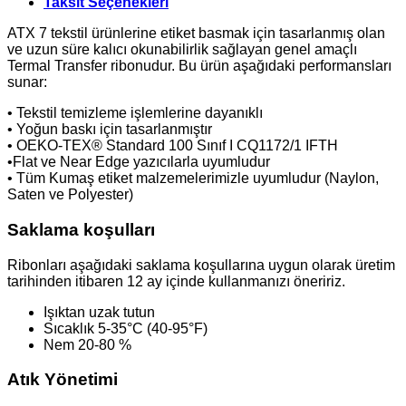
Taksit Seçenekleri
ATX 7 tekstil ürünlerine etiket basmak için tasarlanmış olan
ve uzun süre kalıcı okunabilirlik sağlayan genel amaçlı
Termal Transfer ribonudur. Bu ürün aşağıdaki performansları
sunar:
• Tekstil temizleme işlemlerine dayanıklı
• Yoğun baskı için tasarlanmıştır
• OEKO-TEX® Standard 100 Sınıf I CQ1172/1 IFTH
•Flat ve Near Edge yazıcılarla uyumludur
• Tüm Kumaş etiket malzemelerimizle uyumludur (Naylon,
Saten ve Polyester)
Saklama koşulları
Ribonları aşağıdaki saklama koşullarına uygun olarak üretim
tarihinden itibaren 12 ay içinde kullanmanızı öneririz.
Işıktan uzak tutun
Sıcaklık 5-35°C (40-95°F)
Nem 20-80 %
Atık Yönetimi