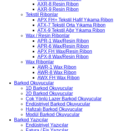
AXR-8 Resin Ribon
AXR-9 Resin Ribon
Tekstil Ribonlar
APX FH+ Tekstil Hafif Yıkama Ribon
ATX-7 Tekstil Orta Yıkama Ribon
ATX-9 Tekstil Ağır Yıkama Ribon
Wax / Resin Ribonlar
APR-1 Wax/Resin Ribon
APR-6 Wax/Resin Ribon
APX FH Wax/Resin Ribon
APX-8 Wax/Resin Ribon
Wax Ribonlar
AWR-1 Wax Ribon
AWR-8 Wax Ribon
AWX FH Wax Ribon
Barkod Okuyucular
1D Barkod Okuyucular
2D Barkod Okuyucular
Çok Yönlü Lazer Barkod Okuyucular
Endüstriyel Barkod Okuyucular
Hafızalı Barkod Okuyucular
Modül Barkod Okuyucular
Barkod Yazıcılar
Endüstriyel Yazıcılar
Fatura / Fiş Yazıcılar