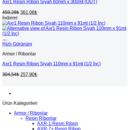
Axr1 Resin Ribon Siyah 60mm x 300mt (OUT)
Orijinal
Şu
459,28
₺
361,06
₺
fiyat:
andaki
İndirim!
fiyat:
459,28₺.
361,06₺.
Hızlı Görünüm
Armor / Ribonlar
Axr1 Resin Ribon Siyah 110mm x 91mt (1/2 İnç)
Orijinal
Şu
304,54
₺
257,90
₺
fiyat:
andaki
fiyat:
304,54₺.
257,90₺.
Ürün Kategorileri
Armor / Ribonlar
Resin Ribonlar
AXR-1 Resin Ribon
AXR-7+ Resin Ribon