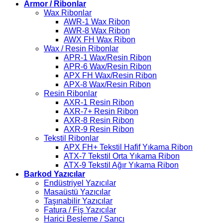
Armor / Ribonlar
Wax Ribonlar
AWR-1 Wax Ribon
AWR-8 Wax Ribon
AWX FH Wax Ribon
Wax / Resin Ribonlar
APR-1 Wax/Resin Ribon
APR-6 Wax/Resin Ribon
APX FH Wax/Resin Ribon
APX-8 Wax/Resin Ribon
Resin Ribonlar
AXR-1 Resin Ribon
AXR-7+ Resin Ribon
AXR-8 Resin Ribon
AXR-9 Resin Ribon
Tekstil Ribonlar
APX FH+ Tekstil Hafif Yıkama Ribon
ATX-7 Tekstil Orta Yıkama Ribon
ATX-9 Tekstil Ağır Yıkama Ribon
Barkod Yazıcılar
Endüstriyel Yazıcılar
Masaüstü Yazıcılar
Taşınabilir Yazıcılar
Fatura / Fiş Yazıcılar
Harici Besleme / Sarıcı