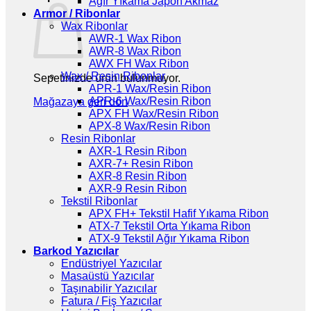
Ağır Yıkama Japon Akmaz
Armor / Ribonlar
Wax Ribonlar
AWR-1 Wax Ribon
AWR-8 Wax Ribon
AWX FH Wax Ribon
Wax / Resin Ribonlar
Sepetinizde ürün bulunmuyor.
APR-1 Wax/Resin Ribon
APR-6 Wax/Resin Ribon
Mağazaya geri dön
APX FH Wax/Resin Ribon
APX-8 Wax/Resin Ribon
Resin Ribonlar
AXR-1 Resin Ribon
AXR-7+ Resin Ribon
AXR-8 Resin Ribon
AXR-9 Resin Ribon
Tekstil Ribonlar
APX FH+ Tekstil Hafif Yıkama Ribon
ATX-7 Tekstil Orta Yıkama Ribon
ATX-9 Tekstil Ağır Yıkama Ribon
Barkod Yazıcılar
Endüstriyel Yazıcılar
Masaüstü Yazıcılar
Taşınabilir Yazıcılar
Fatura / Fiş Yazıcılar