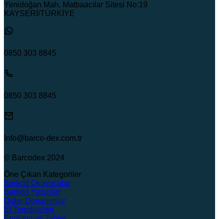
Yenidoğan Mah. Matbaacılar Sitesi No:19
KAYSERİ/TÜRKİYE
0850 303 8845
0850 303 8845
Info@barco-dex.com.tr
© Barcodex 2024
Öne Çıkan Kategoriler
Barkod Okuyucular
Barkod Yazıcılar
Diğer Donanımlar
El Terminalleri
Endüstriyel Tablet