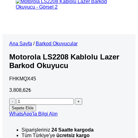
Ana Sayfa
/
Barkod Okuyucular
Motorola LS2208 Kablolu Lazer
Barkod Okuyucu
FHKMQX45
3.808,62
₺
Motorola
LS2208
Sepete Ekle
Kablolu
WhatsApp'la Bilgi Alın
Lazer
Barkod
Okuyucu
Siparişleriniz
24 Saatte kargoda
adet
Tüm Türkiye'ye
ücretsiz kargo