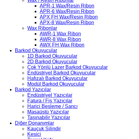
Wax / Resin Ribonlar
APR-1 Wax/Resin Ribon
APR-6 Wax/Resin Ribon
APX FH Wax/Resin Ribon
APX-8 Wax/Resin Ribon
Wax Ribonlar
AWR-1 Wax Ribon
AWR-8 Wax Ribon
AWX FH Wax Ribon
Barkod Okuyucular
1D Barkod Okuyucular
2D Barkod Okuyucular
Çok Yönlü Lazer Barkod Okuyucular
Endüstriyel Barkod Okuyucular
Hafızalı Barkod Okuyucular
Modül Barkod Okuyucular
Barkod Yazıcılar
Endüstriyel Yazıcılar
Fatura / Fiş Yazıcılar
Harici Besleme / Sarıcı
Masaüstü Yazıcılar
Taşınabilir Yazıcılar
Diğer Donanımlar
Kauçuk Silindir
Kesici