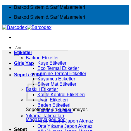
İçeriğe
Barkod Sistem & Sarf Malzemeleri
atla
Barkod Sistem & Sarf Malzemeleri
Ara:
Etiketler
Barkod Etiketler
Kuşe Etiketler
Giriş Yap
Eco Termal Etiketler
Lamine Termal Etiketler
Sepet /
0,00
₺
Kuyumcu Etiketler
Silver Mat Etiketler
Baskılı Etiketler
Kalite Kontrol Etiketleri
Uyarı Etiketleri
Beden Etiketleri
Sepetinizde ürün bulunmuyor.
Eczane Etiketleri
Yıkama Talimatları
Mağazaya geri dön
Hafif Yıkama Japon Akmaz
Orta Yıkama Japon Akmaz
Sepet