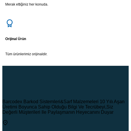
Merak ettiğiniz her konuda.
Orijinal Ürün
Tüm ürünlerimiz orijinaldir.
Barcodex Barkod Sistemleri&Sarf Malzemeleri 10 Yılı Aşan
Üretimi Boyunca Sahip Olduğu Bilgi Ve Tecrübeyi,Siz
Değerli Müşterileri Ile Paylaşmanın Heyecanını Duyar