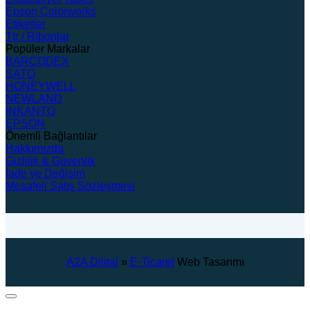
Epson Colorworks
Etiketler
Ttr / Ribonlar
Popüler Markalar
BARCODEX
SATO
HONEYWELL
NEWLAND
İNKANTO
EPSON
Önemli Bağlantılar
Hakkımızda
Gizlilik & Güvenlik
İade ve Değişim
Mesafeli Satış Sözleşmesi
A2A Dijital
»
E-Ticaret
Web Tasarımı