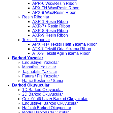
APR-6 Wax/Resin Ribon
APX FH Wax/Resin Ribon
APX-8 Wax/Resin Ribon
Resin Ribonlar
AXR-1 Resin Ribon
AXR-7+ Resin Ribon
AXR-8 Resin Ribon
AXR-9 Resin Ribon
Tekstil Ribonlar
APX FH+ Tekstil Hafif Yıkama Ribon
ATX-7 Tekstil Orta Yıkama Ribon
ATX-9 Tekstil Ağır Yıkama Ribon
Barkod Yazıcılar
Endüstriyel Yazıcılar
Masaüstü Yazıcılar
Taşınabilir Yazıcılar
Fatura / Fiş Yazıcılar
Harici Besleme / Sarıcı
Barkod Okuyucular
1D Barkod Okuyucular
2D Barkod Okuyucular
Çok Yönlü Lazer Barkod Okuyucular
Endüstriyel Barkod Okuyucular
Hafızalı Barkod Okuyucular
Modül Barkod Okuyucular