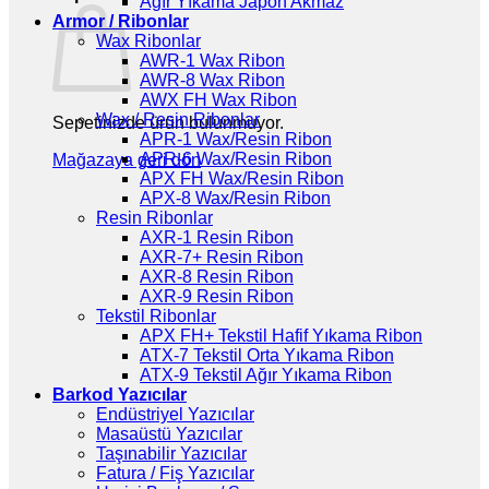
Ağır Yıkama Japon Akmaz
Armor / Ribonlar
Wax Ribonlar
AWR-1 Wax Ribon
AWR-8 Wax Ribon
AWX FH Wax Ribon
Wax / Resin Ribonlar
Sepetinizde ürün bulunmuyor.
APR-1 Wax/Resin Ribon
APR-6 Wax/Resin Ribon
Mağazaya geri dön
APX FH Wax/Resin Ribon
APX-8 Wax/Resin Ribon
Resin Ribonlar
AXR-1 Resin Ribon
AXR-7+ Resin Ribon
AXR-8 Resin Ribon
AXR-9 Resin Ribon
Tekstil Ribonlar
APX FH+ Tekstil Hafif Yıkama Ribon
ATX-7 Tekstil Orta Yıkama Ribon
ATX-9 Tekstil Ağır Yıkama Ribon
Barkod Yazıcılar
Endüstriyel Yazıcılar
Masaüstü Yazıcılar
Taşınabilir Yazıcılar
Fatura / Fiş Yazıcılar