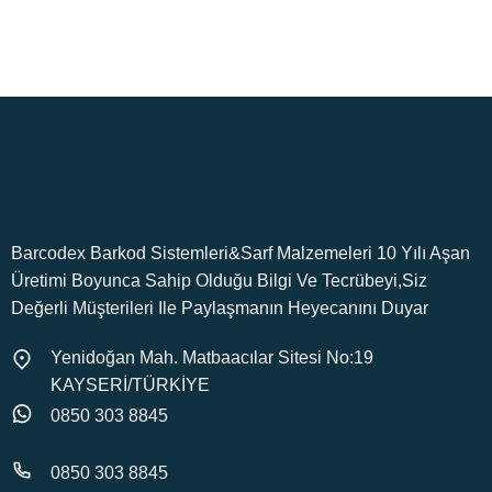
Merak ettiğiniz her konuda.
Tüm ürünlerimiz orijinaldir.
Barcodex Barkod Sistemleri&Sarf Malzemeleri 10 Yılı Aşan
Üretimi Boyunca Sahip Olduğu Bilgi Ve Tecrübeyi,Siz
Değerli Müşterileri Ile Paylaşmanın Heyecanını Duyar
Yenidoğan Mah. Matbaacılar Sitesi No:19
KAYSERİ/TÜRKİYE
0850 303 8845
0850 303 8845