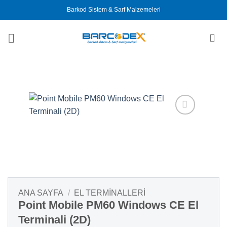
İçeriğe
Barkod Sistem & Sarf Malzemeleri
atla
ANA SAYFA
/
EL TERMINALLERI
Point Mobile PM60 Windows CE El
Terminali (2D)