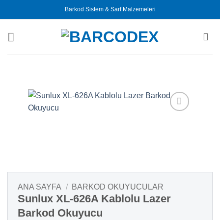
İçeriğe
Barkod Sistem & Sarf Malzemeleri
atla
ANA SAYFA
/
BARKOD OKUYUCULAR
Sunlux XL-626A Kablolu Lazer
Barkod Okuyucu