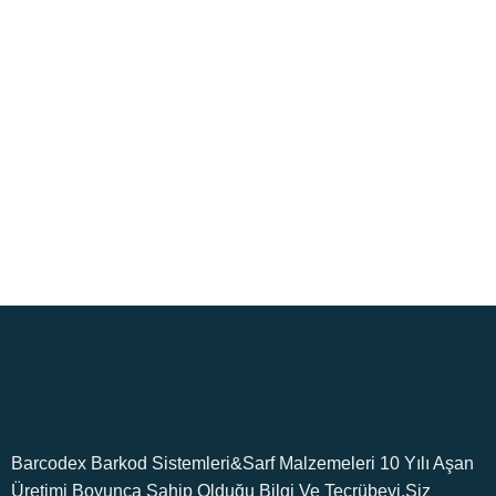
Ücretsiz Kargo
Koşulsuz İade
5000₺ ve üzeri
Memnuniyetiniz garanti.
siparişlerinizde.
7/24 Destek
Orijinal Ürün
Merak ettiğiniz her konuda.
Tüm ürünlerimiz orijinaldir.
Barcodex Barkod Sistemleri&Sarf Malzemeleri 10 Yılı Aşan
Üretimi Boyunca Sahip Olduğu Bilgi Ve Tecrübeyi,Siz