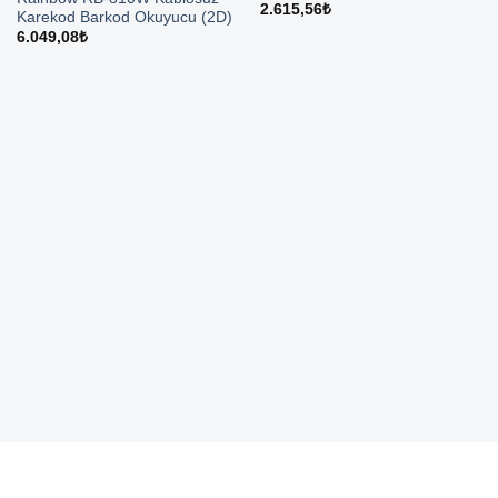
2.615,56
₺
Karekod Barkod Okuyucu (2D)
6.049,08
₺