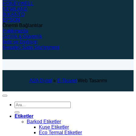
HONEYWELL
NEWLAND
İNKANTO
EPSON
Önemli Bağlantılar
Hakkımızda
Gizlilik & Güvenlik
İade ve Değişim
Mesafeli Satış Sözleşmesi
A2A Dijital
»
E-Ticaret
Web Tasarımı
Ara:
Etiketler
Barkod Etiketler
Kuşe Etiketler
Eco Termal Etiketler