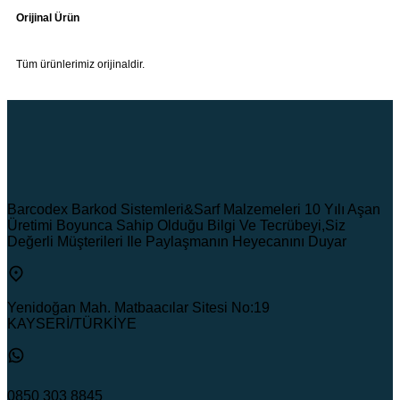
Orijinal Ürün
Tüm ürünlerimiz orijinaldir.
Barcodex Barkod Sistemleri&Sarf Malzemeleri 10 Yılı Aşan
Üretimi Boyunca Sahip Olduğu Bilgi Ve Tecrübeyi,Siz
Değerli Müşterileri Ile Paylaşmanın Heyecanını Duyar
Yenidoğan Mah. Matbaacılar Sitesi No:19
KAYSERİ/TÜRKİYE
0850 303 8845