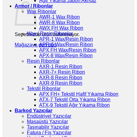
Ağır Yıkama Japon Akmaz
Armor / Ribonlar
Wax Ribonlar
AWR-1 Wax Ribon
AWR-8 Wax Ribon
AWX FH Wax Ribon
Wax / Resin Ribonlar
Sepetinizde ürün bulunmuyor.
APR-1 Wax/Resin Ribon
APR-6 Wax/Resin Ribon
Mağazaya geri dön
APX FH Wax/Resin Ribon
APX-8 Wax/Resin Ribon
Resin Ribonlar
AXR-1 Resin Ribon
AXR-7+ Resin Ribon
AXR-8 Resin Ribon
AXR-9 Resin Ribon
Tekstil Ribonlar
APX FH+ Tekstil Hafif Yıkama Ribon
ATX-7 Tekstil Orta Yıkama Ribon
ATX-9 Tekstil Ağır Yıkama Ribon
Barkod Yazıcılar
Endüstriyel Yazıcılar
Masaüstü Yazıcılar
Taşınabilir Yazıcılar
Fatura / Fiş Yazıcılar