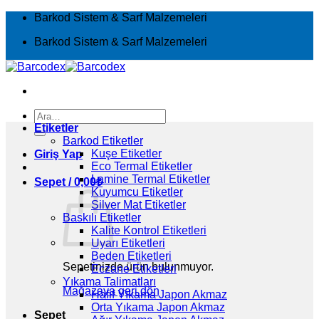
İçeriğe
Barkod Sistem & Sarf Malzemeleri
atla
Barkod Sistem & Sarf Malzemeleri
Ara:
Etiketler
Barkod Etiketler
Kuşe Etiketler
Giriş Yap
Eco Termal Etiketler
Lamine Termal Etiketler
Sepet /
0,00
₺
Kuyumcu Etiketler
Silver Mat Etiketler
Baskılı Etiketler
Kalite Kontrol Etiketleri
Uyarı Etiketleri
Beden Etiketleri
Sepetinizde ürün bulunmuyor.
Eczane Etiketleri
Yıkama Talimatları
Mağazaya geri dön
Hafif Yıkama Japon Akmaz
Orta Yıkama Japon Akmaz
Sepet