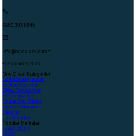
0850 303 8845
Info@barco-dex.com.tr
© Barcodex 2024
Öne Çıkan Kategoriler
Barkod Okuyucular
Barkod Yazıcılar
Diğer Donanımlar
El Terminalleri
Endüstriyel Tablet
Epson Colorworks
Etiketler
Ttr / Ribonlar
Popüler Markalar
BARCODEX
SATO