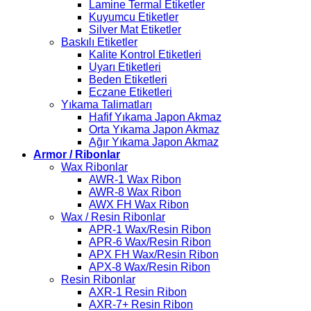
Lamine Termal Etiketler
Kuyumcu Etiketler
Silver Mat Etiketler
Baskılı Etiketler
Kalite Kontrol Etiketleri
Uyarı Etiketleri
Beden Etiketleri
Eczane Etiketleri
Yıkama Talimatları
Hafif Yıkama Japon Akmaz
Orta Yıkama Japon Akmaz
Ağır Yıkama Japon Akmaz
Armor / Ribonlar
Wax Ribonlar
AWR-1 Wax Ribon
AWR-8 Wax Ribon
AWX FH Wax Ribon
Wax / Resin Ribonlar
APR-1 Wax/Resin Ribon
APR-6 Wax/Resin Ribon
APX FH Wax/Resin Ribon
APX-8 Wax/Resin Ribon
Resin Ribonlar
AXR-1 Resin Ribon
AXR-7+ Resin Ribon