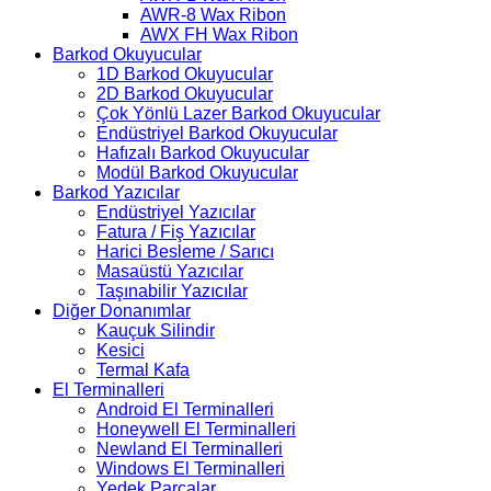
AWR-8 Wax Ribon
AWX FH Wax Ribon
Barkod Okuyucular
1D Barkod Okuyucular
2D Barkod Okuyucular
Çok Yönlü Lazer Barkod Okuyucular
Endüstriyel Barkod Okuyucular
Hafızalı Barkod Okuyucular
Modül Barkod Okuyucular
Barkod Yazıcılar
Endüstriyel Yazıcılar
Fatura / Fiş Yazıcılar
Harici Besleme / Sarıcı
Masaüstü Yazıcılar
Taşınabilir Yazıcılar
Diğer Donanımlar
Kauçuk Silindir
Kesici
Termal Kafa
El Terminalleri
Android El Terminalleri
Honeywell El Terminalleri
Newland El Terminalleri
Windows El Terminalleri
Yedek Parçalar