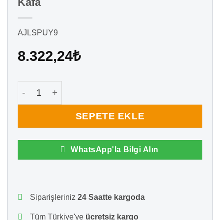
Kafa
AJLSPUY9
8.322,24
₺
Tsc TA 200 Barkod Yazıcı İçin Termal Kafa adet
SEPETE EKLE
WhatsApp'la Bilgi Alın
Siparişleriniz
24 Saatte kargoda
Tüm Türkiye'ye
ücretsiz kargo