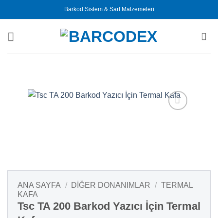
İçeriğe
Barkod Sistem & Sarf Malzemeleri
atla
ANA SAYFA
/
DIĞER DONANIMLAR
/
TERMAL
KAFA
Tsc TA 200 Barkod Yazıcı İçin Termal