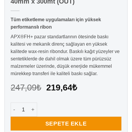
40mm x 300mt (OUT)
Tüm etiketleme uygulamaları için yüksek
performanslı ribon
APX®FH+ pazar standartlarının ötesinde baskı
kalitesi ve mekanik direnç sağlayan en yüksek
kalitede wax-resin ribondur. Baskılı kağıt yüzeyler ve
sentetiklerde de dahil olmak üzere tüm pürüzsüz
malzemeler üzerinde, düşük enerjide mükemmel
mürekkep transferi ile kaliteli baskı sağlar.
Orijinal
Şu
247,09
₺
219,64
₺
fiyat:
andaki
247,09₺.
fiyat:
Apx Fh Wax-Resin Ribon Siyah 40mm x 300mt (OUT)
219,64₺.
SEPETE EKLE