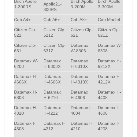
Birch Apollo
Birch Apollo
Birch Apollo
Apollo21-
1-300RS
3-200M
3-300M
300RS
Cab A4+
Cab A6+
Cab A8+
Cab Mach4
Citizen Clp-
Citizen Clp-
Citizen Clp-
Citizen Clp-
521
521Z
621
621Z
Citizen Clp-
Citizen Clp-
Datamax
Datamax W-
631
631Z
W-8306
6308
Datamax W-
Datamax
Datamax
Datamax H-
6208
H-8308X
H-6310X
6212X
Datamax H-
Datamax
Datamax
Datamax H-
4606X
H-4606X
H-4310X
4212X
Datamax H-
Datamax
Datamax
Datamax H-
6308
H-6210
H-4606
4408
Datamax H-
Datamax
Datamax I-
Datamax I-
4310
H-4212
4604
4606
Datamax I-
Datamax I-
Datamax I-
Datamax I-
4308
4212
4210
4208