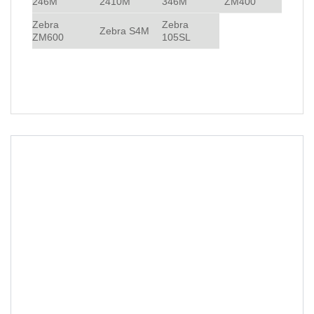
246M
2410M
346M
ZM400
Zebra
Zebra
Zebra S4M
ZM600
105SL