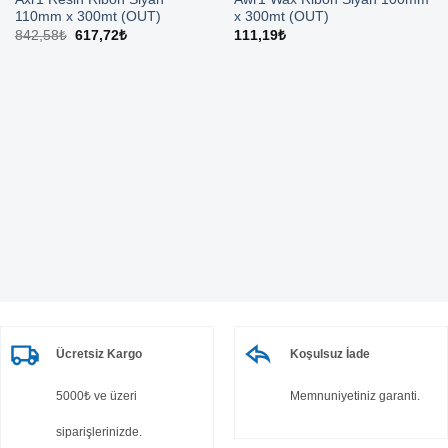
110mm x 300mt (OUT)
x 300mt (OUT)
Orijinal
Şu
842,58
₺
617,72
₺
111,19
₺
fiyat:
andaki
842,58₺.
fiyat:
617,72₺.
Ücretsiz Kargo
Koşulsuz İade
5000₺ ve üzeri
Memnuniyetiniz garanti.
siparişlerinizde.