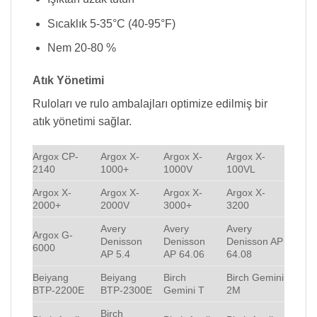
Sıcaklık 5-35°C (40-95°F)
Nem 20-80 %
Atık Yönetimi
Ruloları ve rulo ambalajları optimize edilmiş bir
atık yönetimi sağlar.
Argox CP-
Argox X-
Argox X-
Argox X-
2140
1000+
1000V
100VL
Argox X-
Argox X-
Argox X-
Argox X-
2000+
2000V
3000+
3200
Avery
Avery
Avery
Argox G-
Denisson
Denisson
Denisson AP
6000
AP 5.4
AP 64.06
64.08
Beiyang
Beiyang
Birch
Birch Gemini
BTP-2200E
BTP-2300E
Gemini T
2M
Birch