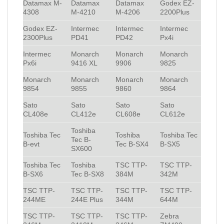
Datamax M-
Datamax
Datamax
Godex EZ-
4308
M-4210
M-4206
2200Plus
Godex EZ-
Intermec
Intermec
Intermec
2300Plus
PD41
PD42
Px4i
Intermec
Monarch
Monarch
Monarch
Px6i
9416 XL
9906
9825
Monarch
Monarch
Monarch
Monarch
9854
9855
9860
9864
Sato
Sato
Sato
Sato
CL408e
CL412e
CL608e
CL612e
Toshiba
Toshiba Tec
Toshiba
Toshiba Tec
Tec B-
B-evt
Tec B-SX4
B-SX5
SX600
Toshiba Tec
Toshiba
TSC TTP-
TSC TTP-
B-SX6
Tec B-SX8
384M
342M
TSC TTP-
TSC TTP-
TSC TTP-
TSC TTP-
244ME
244E Plus
344M
644M
TSC TTP-
TSC TTP-
TSC TTP-
Zebra