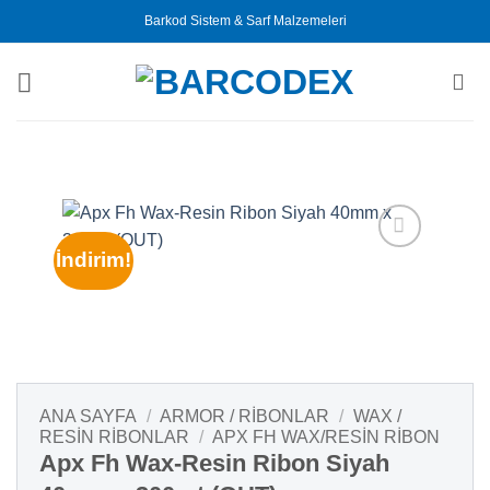
İçeriğe
Barkod Sistem & Sarf Malzemeleri
atla
İndirim!
ANA SAYFA
/
ARMOR / RIBONLAR
/
WAX /
RESIN RIBONLAR
/
APX FH WAX/RESIN RIBON
Apx Fh Wax-Resin Ribon Siyah