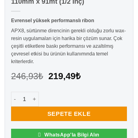
110mm x 91mt (1/2 İnç)
Evrensel yüksek performanslı ribon
APX8, sürtünme direncinin gerekli olduğu zorlu wax-
resin uygulamaları için harika bir çözüm sunar. Çok
çeşitli etiketlere baskı performansı ve azaltılmış
çevresel etkisi bu ürünün kullanımında temel
kriterlerdir.
Orijinal
Şu
246,93
₺
219,49
₺
fiyat:
andaki
246,93₺.
fiyat:
Apx8 Wax-Resin Ribon Siyah 110mm x 91mt (1/2 İnç
219,49₺.
SEPETE EKLE
WhatsApp'la Bilgi Alın