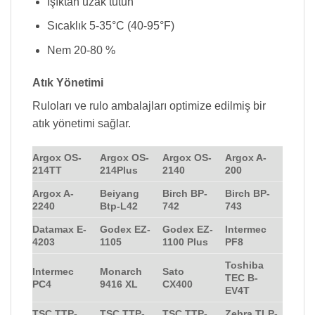
Işıktan uzak tutun
Sıcaklık 5-35°C (40-95°F)
Nem 20-80 %
Atık Yönetimi
Ruloları ve rulo ambalajları optimize edilmiş bir
atık yönetimi sağlar.
Argox OS-
Argox OS-
Argox OS-
Argox A-
214TT
214Plus
2140
200
Argox A-
Beiyang
Birch BP-
Birch BP-
2240
Btp-L42
742
743
Datamax E-
Godex EZ-
Godex EZ-
Intermec
4203
1105
1100 Plus
PF8
Toshiba
Intermec
Monarch
Sato
TEC B-
PC4
9416 XL
CX400
EV4T
TSC TTP-
TSC TTP-
TSC TTP-
Zebra TLP-