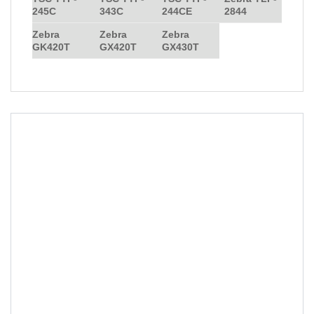
245C
343C
244CE
2844
Zebra
Zebra
Zebra
GK420T
GX420T
GX430T