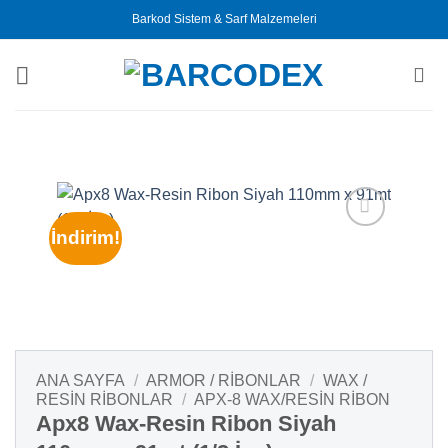
İçeriğe
Barkod Sistem & Sarf Malzemeleri
atla
İndirim!
ANA SAYFA
/
ARMOR / RIBONLAR
/
WAX /
RESIN RIBONLAR
/
APX-8 WAX/RESIN RIBON
Apx8 Wax-Resin Ribon Siyah