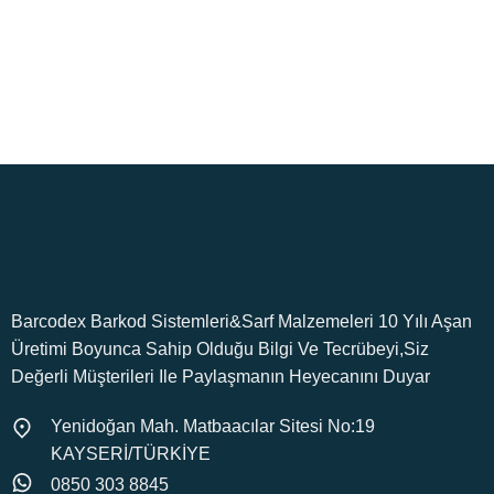
7/24 Destek
Orijinal Ürün
Merak ettiğiniz her konuda.
Tüm ürünlerimiz orijinaldir.
Barcodex Barkod Sistemleri&Sarf Malzemeleri 10 Yılı Aşan
Üretimi Boyunca Sahip Olduğu Bilgi Ve Tecrübeyi,Siz
Değerli Müşterileri Ile Paylaşmanın Heyecanını Duyar
Yenidoğan Mah. Matbaacılar Sitesi No:19
KAYSERİ/TÜRKİYE
0850 303 8845