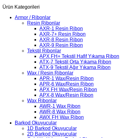
Ürün Kategorileri
Armor / Ribonlar
Resin Ribonlar
AXR-1 Resin Ribon
AXR-7+ Resin Ribon
AXR-8 Resin Ribon
AXR-9 Resin Ribon
Tekstil Ribonlar
APX FH+ Tekstil Hafif Yıkama Ribon
ATX-7 Tekstil Orta Yıkama Ribon
ATX-9 Tekstil Ağır Yıkama Ribon
Wax / Resin Ribonlar
APR-1 Wax/Resin Ribon
APR-6 Wax/Resin Ribon
APX FH Wax/Resin Ribon
APX-8 Wax/Resin Ribon
Wax Ribonlar
AWR-1 Wax Ribon
AWR-8 Wax Ribon
AWX FH Wax Ribon
Barkod Okuyucular
1D Barkod Okuyucular
2D Barkod Okuyucular