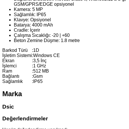
GSM/GPRS/EDGE opsiyonel
Kamera: 5 MP
Sağlamlık: IP65
Klavye: Opsiyonel
Batarya: 4000 mAh
Cradle: İçerir
Çalışma Sıcaklığı: -20 | +60
Beton Zemine Düşme: 1.8 metre
Barkod Türü
:
1D
İşletim Sistemi
:
Windows CE
Ekran
:
3,5 İnç
İşlemci
:
1 GHz
Ram
:
512 MB
Bağlantı
:
Gsm
Sağlamlık
:
IP65
Marka
Dsic
Değerlendirmeler