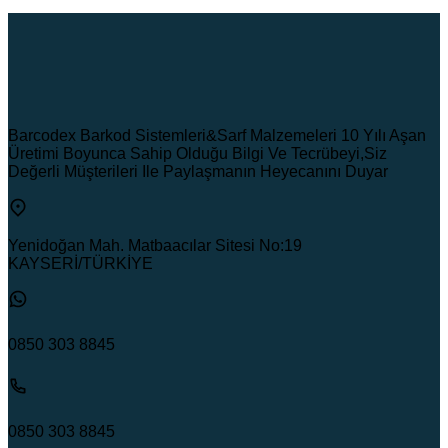
Barcodex Barkod Sistemleri&Sarf Malzemeleri 10 Yılı Aşan
Üretimi Boyunca Sahip Olduğu Bilgi Ve Tecrübeyi,Siz
Değerli Müşterileri Ile Paylaşmanın Heyecanını Duyar
Yenidoğan Mah. Matbaacılar Sitesi No:19
KAYSERİ/TÜRKİYE
0850 303 8845
0850 303 8845