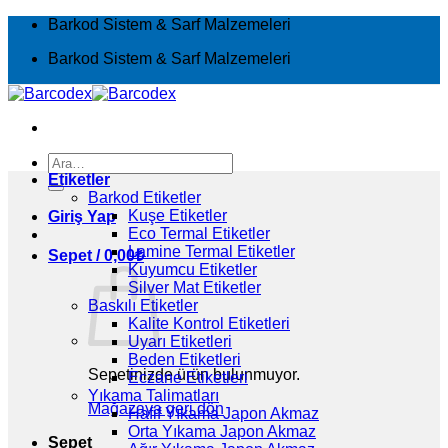
İçeriğe
Barkod Sistem & Sarf Malzemeleri
atla
Barkod Sistem & Sarf Malzemeleri
Ara:
Etiketler
Barkod Etiketler
Kuşe Etiketler
Giriş Yap
Eco Termal Etiketler
Lamine Termal Etiketler
Sepet /
0,00
₺
Kuyumcu Etiketler
Silver Mat Etiketler
Baskılı Etiketler
Kalite Kontrol Etiketleri
Uyarı Etiketleri
Beden Etiketleri
Sepetinizde ürün bulunmuyor.
Eczane Etiketleri
Yıkama Talimatları
Mağazaya geri dön
Hafif Yıkama Japon Akmaz
Orta Yıkama Japon Akmaz
Sepet