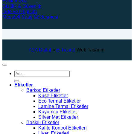
Hakkımızda
Gizlilik & Güvenlik
İade ve Değişim
Mesafeli Satış Sözleşmesi
A2A Dijital
»
E-Ticaret
Web Tasarımı
Ara:
Etiketler
Barkod Etiketler
Kuşe Etiketler
Eco Termal Etiketler
Lamine Termal Etiketler
Kuyumcu Etiketler
Silver Mat Etiketler
Baskılı Etiketler
Kalite Kontrol Etiketleri
Uyarı Etiketleri