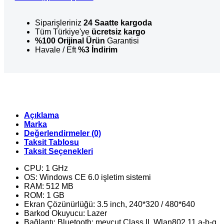
CE
El
Terminali
Siparişleriniz
24 Saatte kargoda
-
Tüm Türkiye'ye
ücretsiz kargo
512MB
%100 Orijinal Ürün
Garantisi
Ram
Havale / Eft
%3 İndirim
(1D)
adet
Açıklama
Marka
Değerlendirmeler (0)
Taksit Tablosu
Taksit Seçenekleri
CPU: 1 GHz
OS: Windows CE 6.0 işletim sistemi
RAM: 512 MB
ROM: 1 GB
Ekran Çözünürlüğü: 3.5 inch, 240*320 / 480*640
Barkod Okuyucu: Lazer
Bağlantı: Bluetooth: mevcut Class II, Wlan802.11 a-b-g,