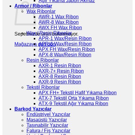
Ağır Yıkama Japon Akmaz
Armor / Ribonlar
Wax Ribonlar
AWR-1 Wax Ribon
AWR-8 Wax Ribon
AWX FH Wax Ribon
Wax / Resin Ribonlar
Sepetinizde ürün bulunmuyor.
APR-1 Wax/Resin Ribon
APR-6 Wax/Resin Ribon
Mağazaya geri dön
APX FH Wax/Resin Ribon
APX-8 Wax/Resin Ribon
Resin Ribonlar
AXR-1 Resin Ribon
AXR-7+ Resin Ribon
AXR-8 Resin Ribon
AXR-9 Resin Ribon
Tekstil Ribonlar
APX FH+ Tekstil Hafif Yıkama Ribon
ATX-7 Tekstil Orta Yıkama Ribon
ATX-9 Tekstil Ağır Yıkama Ribon
Barkod Yazıcılar
Endüstriyel Yazıcılar
Masaüstü Yazıcılar
Taşınabilir Yazıcılar
Fatura / Fiş Yazıcılar