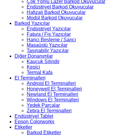
Çok Yönlü Lazer Barkod Okuyucular
Endüstriyel Barkod Okuyucular
Hafızalı Barkod Okuyucular
Modül Barkod Okuyucular
Barkod Yazıcılar
Endüstriyel Yazıcılar
Fatura / Fiş Yazıcılar
Harici Besleme / Sarıcı
Masaüstü Yazıcılar
Taşınabilir Yazıcılar
Diğer Donanımlar
Kauçuk Silindir
Kesici
Termal Kafa
El Terminalleri
Android El Terminalleri
Honeywell El Terminalleri
Newland El Terminalleri
Windows El Terminalleri
Yedek Parçalar
Zebra El Terminalleri
Endüstriyel Tablet
Epson Colorworks
Etiketler
Barkod Etiketler