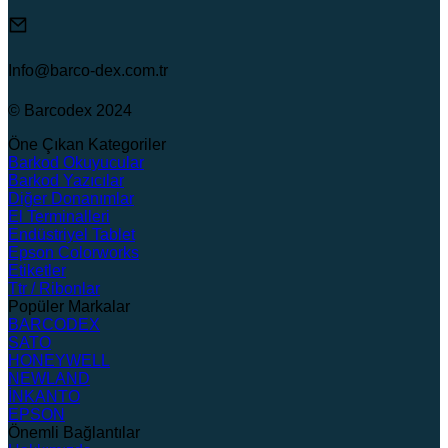
Info@barco-dex.com.tr
© Barcodex 2024
Öne Çıkan Kategoriler
Barkod Okuyucular
Barkod Yazıcılar
Diğer Donanımlar
El Terminalleri
Endüstriyel Tablet
Epson Colorworks
Etiketler
Ttr / Ribonlar
Popüler Markalar
BARCODEX
SATO
HONEYWELL
NEWLAND
İNKANTO
EPSON
Önemli Bağlantılar