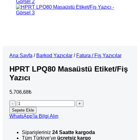
Ana Sayfa
/
Barkod Yazıcılar
/
Fatura / Fiş Yazıcılar
HPRT LPQ80 Masaüstü Etiket/Fiş
Yazıcı
5.706,68
₺
HPRT
LPQ80
Sepete Ekle
Masaüstü
WhatsApp'la Bilgi Alın
Etiket/Fiş
Yazıcı
adet
Siparişleriniz
24 Saatte kargoda
Tüm Türkiye'ye
ücretsiz kargo