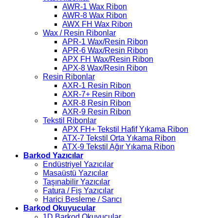
AWR-1 Wax Ribon
AWR-8 Wax Ribon
AWX FH Wax Ribon
Wax / Resin Ribonlar
APR-1 Wax/Resin Ribon
APR-6 Wax/Resin Ribon
APX FH Wax/Resin Ribon
APX-8 Wax/Resin Ribon
Resin Ribonlar
AXR-1 Resin Ribon
AXR-7+ Resin Ribon
AXR-8 Resin Ribon
AXR-9 Resin Ribon
Tekstil Ribonlar
APX FH+ Tekstil Hafif Yıkama Ribon
ATX-7 Tekstil Orta Yıkama Ribon
ATX-9 Tekstil Ağır Yıkama Ribon
Barkod Yazıcılar
Endüstriyel Yazıcılar
Masaüstü Yazıcılar
Taşınabilir Yazıcılar
Fatura / Fiş Yazıcılar
Harici Besleme / Sarıcı
Barkod Okuyucular
1D Barkod Okuyucular