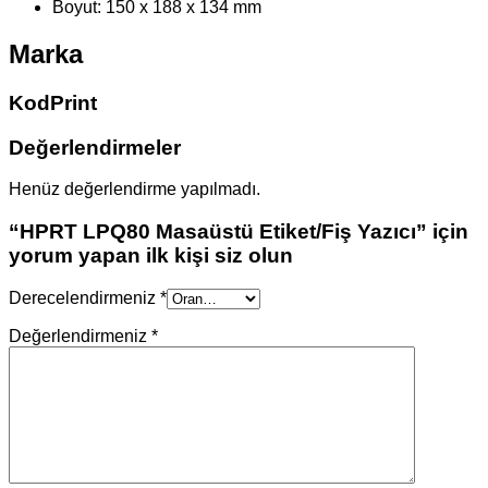
Boyut: 150 x 188 x 134 mm
Marka
KodPrint
Değerlendirmeler
Henüz değerlendirme yapılmadı.
“HPRT LPQ80 Masaüstü Etiket/Fiş Yazıcı” için
yorum yapan ilk kişi siz olun
Derecelendirmeniz
*
Değerlendirmeniz
*