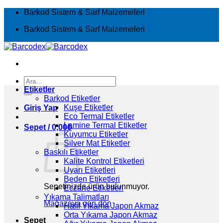
İçeriğe
Barkod Sistem & Sarf Malzemeleri
atla
Barkod Sistem & Sarf Malzemeleri
Ara:
Etiketler
Barkod Etiketler
Kuşe Etiketler
Giriş Yap
Eco Termal Etiketler
Lamine Termal Etiketler
Sepet /
0,00
₺
Kuyumcu Etiketler
Silver Mat Etiketler
Baskılı Etiketler
Kalite Kontrol Etiketleri
Uyarı Etiketleri
Beden Etiketleri
Sepetinizde ürün bulunmuyor.
Eczane Etiketleri
Yıkama Talimatları
Mağazaya geri dön
Hafif Yıkama Japon Akmaz
Orta Yıkama Japon Akmaz
Sepet