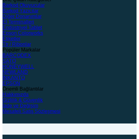
Barkod Okuyucular
Barkod Yazıcılar
Diğer Donanımlar
El Terminalleri
Endüstriyel Tablet
Epson Colorworks
Etiketler
Ttr / Ribonlar
Popüler Markalar
BARCODEX
SATO
HONEYWELL
NEWLAND
İNKANTO
EPSON
Önemli Bağlantılar
Hakkımızda
Gizlilik & Güvenlik
İade ve Değişim
Mesafeli Satış Sözleşmesi