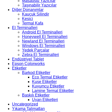
Masaüstü Yazıcılar
Taşınabilir Yazıcılar
Diğer Donanımlar
Kauçuk Silindir
Kesici
Termal Kafa
El Terminalleri
Android El Terminalleri
Honeywell El Terminalleri
Newland El Terminalleri
Windows El Terminalleri
Yedek Parçalar
Zebra El Terminalleri
Endüstriyel Tablet
Epson Colorworks
Etiketler
Barkod Etiketler
Eco Termal Etiketler
Kuşe Etiketler
Kuyumcu Etiketler
Lamine Termal Etiketler
Baskılı Etiketler
Uyarı Etiketleri
Uncategorized
Yıkama Talimatları