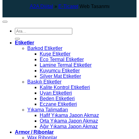
A2A Dijital
»
E-Ticaret
Web Tasarımı
Ara:
Etiketler
Barkod Etiketler
Kuşe Etiketler
Eco Termal Etiketler
Lamine Termal Etiketler
Kuyumcu Etiketler
Silver Mat Etiketler
Baskılı Etiketler
Kalite Kontrol Etiketleri
Uyarı Etiketleri
Beden Etiketleri
Eczane Etiketleri
Yıkama Talimatları
Hafif Yıkama Japon Akmaz
Orta Yıkama Japon Akmaz
Ağır Yıkama Japon Akmaz
Armor / Ribonlar
Wax Ribonlar