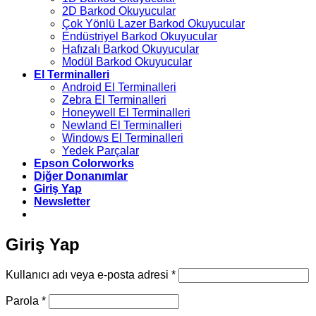
2D Barkod Okuyucular
Çok Yönlü Lazer Barkod Okuyucular
Endüstriyel Barkod Okuyucular
Hafızalı Barkod Okuyucular
Modül Barkod Okuyucular
El Terminalleri
Android El Terminalleri
Zebra El Terminalleri
Honeywell El Terminalleri
Newland El Terminalleri
Windows El Terminalleri
Yedek Parçalar
Epson Colorworks
Diğer Donanımlar
Giriş Yap
Newsletter
Giriş Yap
Gerekli
Kullanıcı adı veya e-posta adresi
*
Gerekli
Parola
*