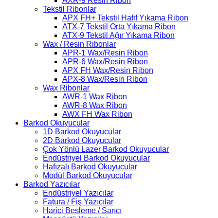
AXR-9 Resin Ribon
Tekstil Ribonlar
APX FH+ Tekstil Hafif Yıkama Ribon
ATX-7 Tekstil Orta Yıkama Ribon
ATX-9 Tekstil Ağır Yıkama Ribon
Wax / Resin Ribonlar
APR-1 Wax/Resin Ribon
APR-6 Wax/Resin Ribon
APX FH Wax/Resin Ribon
APX-8 Wax/Resin Ribon
Wax Ribonlar
AWR-1 Wax Ribon
AWR-8 Wax Ribon
AWX FH Wax Ribon
Barkod Okuyucular
1D Barkod Okuyucular
2D Barkod Okuyucular
Çok Yönlü Lazer Barkod Okuyucular
Endüstriyel Barkod Okuyucular
Hafızalı Barkod Okuyucular
Modül Barkod Okuyucular
Barkod Yazıcılar
Endüstriyel Yazıcılar
Fatura / Fiş Yazıcılar
Harici Besleme / Sarıcı