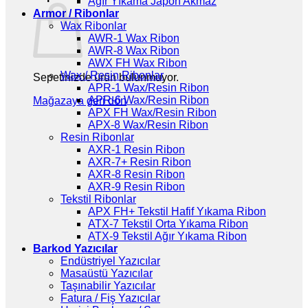
Ağır Yıkama Japon Akmaz
Armor / Ribonlar
Wax Ribonlar
AWR-1 Wax Ribon
AWR-8 Wax Ribon
AWX FH Wax Ribon
Wax / Resin Ribonlar
Sepetinizde ürün bulunmuyor.
APR-1 Wax/Resin Ribon
APR-6 Wax/Resin Ribon
Mağazaya geri dön
APX FH Wax/Resin Ribon
APX-8 Wax/Resin Ribon
Resin Ribonlar
AXR-1 Resin Ribon
AXR-7+ Resin Ribon
AXR-8 Resin Ribon
AXR-9 Resin Ribon
Tekstil Ribonlar
APX FH+ Tekstil Hafif Yıkama Ribon
ATX-7 Tekstil Orta Yıkama Ribon
ATX-9 Tekstil Ağır Yıkama Ribon
Barkod Yazıcılar
Endüstriyel Yazıcılar
Masaüstü Yazıcılar
Taşınabilir Yazıcılar
Fatura / Fiş Yazıcılar