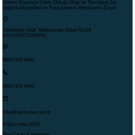
Üretimi Boyunca Sahip Olduğu Bilgi Ve Tecrübeyi,Siz
Değerli Müşterileri Ile Paylaşmanın Heyecanını Duyar
Yenidoğan Mah. Matbaacılar Sitesi No:19
KAYSERİ/TÜRKİYE
0850 303 8845
0850 303 8845
Info@barco-dex.com.tr
© Barcodex 2024
Öne Çıkan Kategoriler