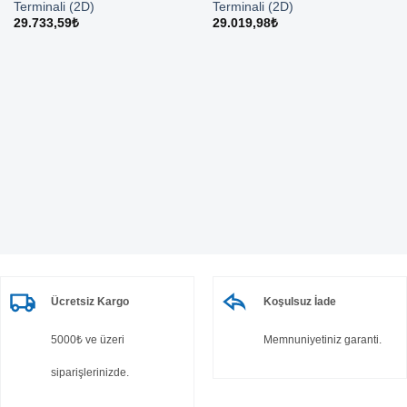
Terminali (2D)
Terminali (2D)
29.733,59
₺
29.019,98
₺
Ücretsiz Kargo
Koşulsuz İade
5000₺ ve üzeri
Memnuniyetiniz garanti.
siparişlerinizde.