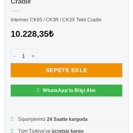
Cradle
Intermec CK65 / CK3R / CK3X Tekli Cradle
10.228,35
₺
Intermec CK65 / CK3R / CK3X Tekli Cradle adet
SEPETE EKLE
WhatsApp'la Bilgi Alın
Siparişleriniz
24 Saatte kargoda
Tüm Türkiye'ye
ücretsiz kargo