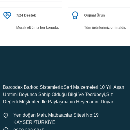
7/24 Destek
Orijinal Ürün
Merak ettiğiniz her konuda.
Tüm ürünlerimiz orijinaldir.
Barcodex Barkod Sistemleri&Sarf Malzemeleri 10 Yılı Aşan
Üretimi Boyunca Sahip Olduğu Bilgi Ve Tecrübeyi,Siz
Değerli Müşterileri Ile Paylaşmanın Heyecanını Duyar
Yenidoğan Mah. Matbaacılar Sitesi No:19
KAYSERİ/TÜRKİYE