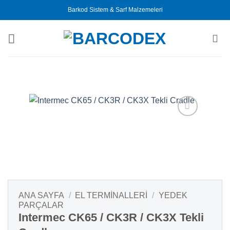
İçeriğe
Barkod Sistem & Sarf Malzemeleri
atla
ANA SAYFA
/
EL TERMINALLERI
/
YEDEK
PARÇALAR
Intermec CK65 / CK3R / CK3X Tekli