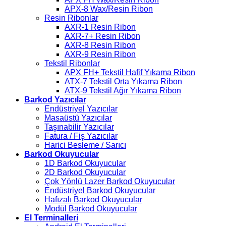
APX-8 Wax/Resin Ribon
Resin Ribonlar
AXR-1 Resin Ribon
AXR-7+ Resin Ribon
AXR-8 Resin Ribon
AXR-9 Resin Ribon
Tekstil Ribonlar
APX FH+ Tekstil Hafif Yıkama Ribon
ATX-7 Tekstil Orta Yıkama Ribon
ATX-9 Tekstil Ağır Yıkama Ribon
Barkod Yazıcılar
Endüstriyel Yazıcılar
Masaüstü Yazıcılar
Taşınabilir Yazıcılar
Fatura / Fiş Yazıcılar
Harici Besleme / Sarıcı
Barkod Okuyucular
1D Barkod Okuyucular
2D Barkod Okuyucular
Çok Yönlü Lazer Barkod Okuyucular
Endüstriyel Barkod Okuyucular
Hafızalı Barkod Okuyucular
Modül Barkod Okuyucular
El Terminalleri