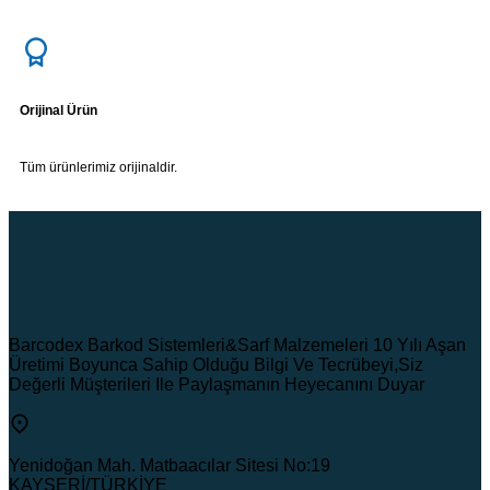
Orijinal Ürün
Tüm ürünlerimiz orijinaldir.
Barcodex Barkod Sistemleri&Sarf Malzemeleri 10 Yılı Aşan
Üretimi Boyunca Sahip Olduğu Bilgi Ve Tecrübeyi,Siz
Değerli Müşterileri Ile Paylaşmanın Heyecanını Duyar
Yenidoğan Mah. Matbaacılar Sitesi No:19
KAYSERİ/TÜRKİYE