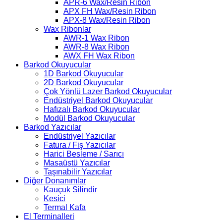
APR-6 Wax/Resin Ribon
APX FH Wax/Resin Ribon
APX-8 Wax/Resin Ribon
Wax Ribonlar
AWR-1 Wax Ribon
AWR-8 Wax Ribon
AWX FH Wax Ribon
Barkod Okuyucular
1D Barkod Okuyucular
2D Barkod Okuyucular
Çok Yönlü Lazer Barkod Okuyucular
Endüstriyel Barkod Okuyucular
Hafızalı Barkod Okuyucular
Modül Barkod Okuyucular
Barkod Yazıcılar
Endüstriyel Yazıcılar
Fatura / Fiş Yazıcılar
Harici Besleme / Sarıcı
Masaüstü Yazıcılar
Taşınabilir Yazıcılar
Diğer Donanımlar
Kauçuk Silindir
Kesici
Termal Kafa
El Terminalleri