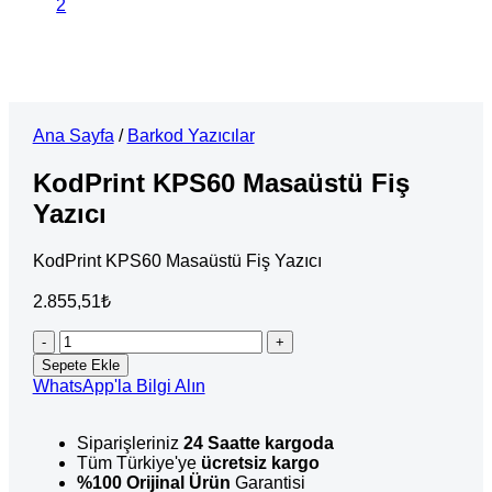
Ana Sayfa
/
Barkod Yazıcılar
KodPrint KPS60 Masaüstü Fiş
Yazıcı
KodPrint KPS60 Masaüstü Fiş Yazıcı
2.855,51
₺
KodPrint
KPS60
Sepete Ekle
Masaüstü
WhatsApp'la Bilgi Alın
Fiş
Yazıcı
adet
Siparişleriniz
24 Saatte kargoda
Tüm Türkiye'ye
ücretsiz kargo
%100 Orijinal Ürün
Garantisi