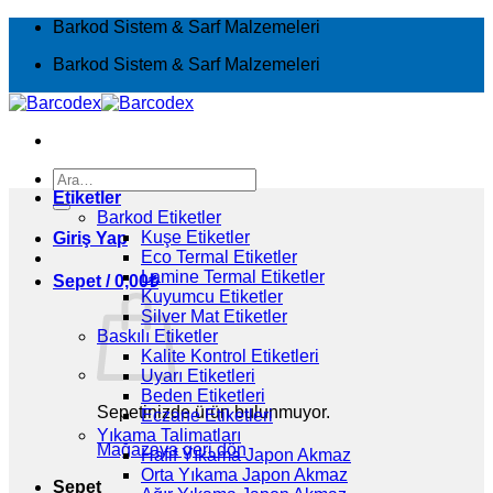
İçeriğe
Barkod Sistem & Sarf Malzemeleri
atla
Barkod Sistem & Sarf Malzemeleri
Ara:
Etiketler
Barkod Etiketler
Kuşe Etiketler
Giriş Yap
Eco Termal Etiketler
Lamine Termal Etiketler
Sepet /
0,00
₺
Kuyumcu Etiketler
Silver Mat Etiketler
Baskılı Etiketler
Kalite Kontrol Etiketleri
Uyarı Etiketleri
Beden Etiketleri
Sepetinizde ürün bulunmuyor.
Eczane Etiketleri
Yıkama Talimatları
Mağazaya geri dön
Hafif Yıkama Japon Akmaz
Orta Yıkama Japon Akmaz
Sepet