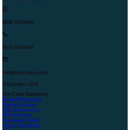
0850 303 8845
0850 303 8845
Info@barco-dex.com.tr
© Barcodex 2024
Öne Çıkan Kategoriler
Barkod Okuyucular
Barkod Yazıcılar
Diğer Donanımlar
El Terminalleri
Endüstriyel Tablet
Epson Colorworks