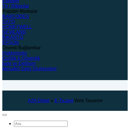
Etiketler
Ttr / Ribonlar
Popüler Markalar
BARCODEX
SATO
HONEYWELL
NEWLAND
İNKANTO
EPSON
Önemli Bağlantılar
Hakkımızda
Gizlilik & Güvenlik
İade ve Değişim
Mesafeli Satış Sözleşmesi
A2A Dijital
»
E-Ticaret
Web Tasarımı
Ara: