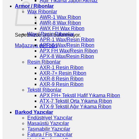
Ağır Yıkama Japon Akmaz
Armor / Ribonlar
Wax Ribonlar
AWR-1 Wax Ribon
AWR-8 Wax Ribon
AWX FH Wax Ribon
Wax / Resin Ribonlar
Sepetinizde ürün bulunmuyor.
APR-1 Wax/Resin Ribon
APR-6 Wax/Resin Ribon
Mağazaya geri dön
APX FH Wax/Resin Ribon
APX-8 Wax/Resin Ribon
Resin Ribonlar
AXR-1 Resin Ribon
AXR-7+ Resin Ribon
AXR-8 Resin Ribon
AXR-9 Resin Ribon
Tekstil Ribonlar
APX FH+ Tekstil Hafif Yıkama Ribon
ATX-7 Tekstil Orta Yıkama Ribon
ATX-9 Tekstil Ağır Yıkama Ribon
Barkod Yazıcılar
Endüstriyel Yazıcılar
Masaüstü Yazıcılar
Taşınabilir Yazıcılar
Fatura / Fiş Yazıcılar