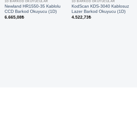
1D BARKOD OKUYUCULAR
1D BARKOD OKUYUCULAR
Newland HR1550-35 Kablolu
KodScan KDS-3040 Kablosuz
CCD Barkod Okuyucu (1D)
Lazer Barkod Okuyucu (1D)
6.665,08
₺
4.522,73
₺
Ücretsiz Kargo
Koşulsuz İade
5000₺ ve üzeri
Memnuniyetiniz garanti.
siparişlerinizde.