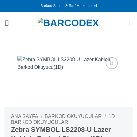
İçeriğe
Barkod Sistem & Sarf Malzemeleri
atla
ANA SAYFA
/
BARKOD OKUYUCULAR
/
1D
BARKOD OKUYUCULAR
Zebra SYMBOL LS2208-U Lazer