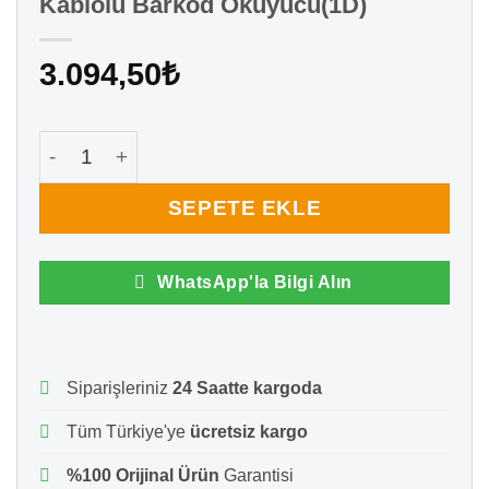
Kablolu Barkod Okuyucu(1D)
3.094,50
₺
Zebra SYMBOL LS2208-U Lazer Kablolu Barkod Oku
SEPETE EKLE
WhatsApp'la Bilgi Alın
Siparişleriniz
24 Saatte kargoda
Tüm Türkiye'ye
ücretsiz kargo
%100 Orijinal Ürün
Garantisi