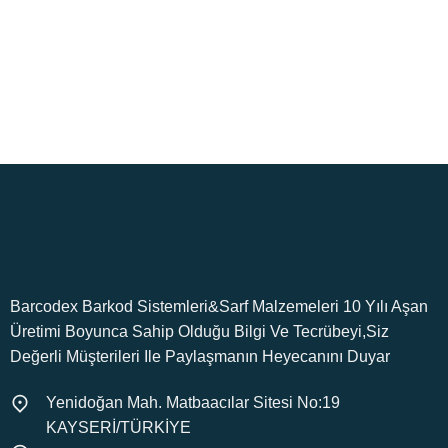
7/24 Destek
Orijinal Ürün
Merak ettiğiniz her konuda.
Tüm ürünlerimiz orijinaldir.
Barcodex Barkod Sistemleri&Sarf Malzemeleri 10 Yılı Aşan
Üretimi Boyunca Sahip Olduğu Bilgi Ve Tecrübeyi,Siz
Değerli Müşterileri Ile Paylaşmanın Heyecanını Duyar
Yenidoğan Mah. Matbaacılar Sitesi No:19
KAYSERİ/TÜRKİYE