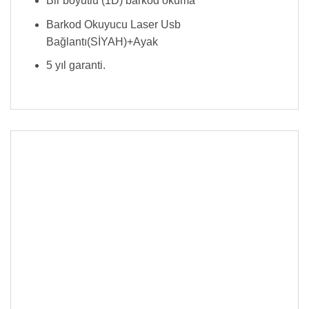
Bir boyutlu (1D) barkod okuma
Barkod Okuyucu Laser Usb
Bağlantı(SİYAH)+Ayak
5 yıl garanti.