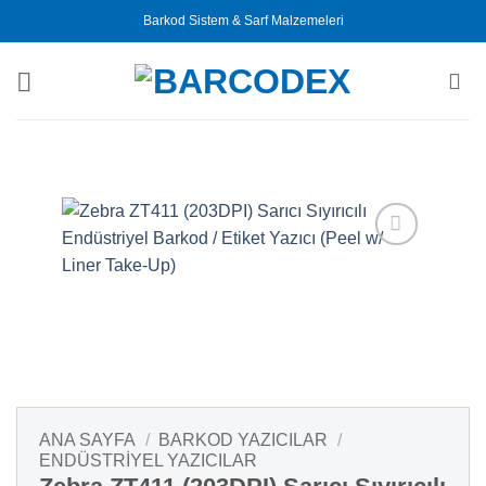
İçeriğe
Barkod Sistem & Sarf Malzemeleri
atla
ANA SAYFA
/
BARKOD YAZICILAR
/
ENDÜSTRIYEL YAZICILAR