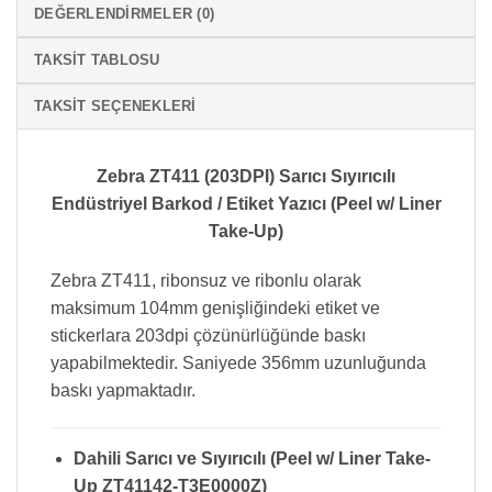
DEĞERLENDIRMELER (0)
TAKSIT TABLOSU
TAKSIT SEÇENEKLERI
Zebra ZT411 (203DPI) Sarıcı Sıyırıcılı
Endüstriyel Barkod / Etiket Yazıcı (Peel w/ Liner
Take-Up)
Zebra ZT411, ribonsuz ve ribonlu olarak
maksimum 104mm genişliğindeki etiket ve
stickerlara 203dpi çözünürlüğünde baskı
yapabilmektedir. Saniyede 356mm uzunluğunda
baskı yapmaktadır.
Dahili Sarıcı ve Sıyırıcılı (
Peel w/ Liner Take-
Up
ZT41142-T3E0000Z)