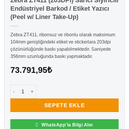
Zebra ZT411 (203DPI) Sarıcı Sıyırıcılı
Endüstriyel Barkod / Etiket Yazıcı
(Peel w/ Liner Take-Up)
Zebra ZT411, ribonsuz ve ribonlu olarak maksimum
104mm genişliğindeki etiket ve stickerlara 203dpi
çözünürlüğünde baskı yapabilmektedir. Saniyede
356mm uzunluğunda baskı yapmaktadır.
73.791,95
₺
Zebra ZT411 (203DPI) Sarıcı Sıyırıcılı Endüstriyel Ba
SEPETE EKLE
WhatsApp'la Bilgi Alın